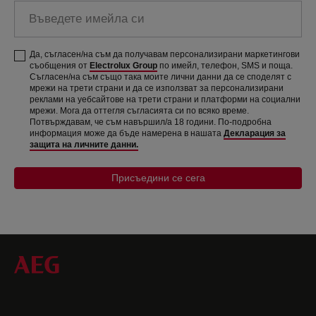
Въведете
имейла
си
Да, съгласен/на съм да получавам персонализирани маркетингови
съобщения от
Electrolux Group
по имейл, телефон, SMS и поща.
Съгласен/на съм също така моите лични данни да се споделят с
мрежи на трети страни и да се използват за персонализирани
реклами на уебсайтове на трети страни и платформи на социални
мрежи. Мога да оттегля съгласията си по всяко време.
Потвърждавам, че съм навършил/а 18 години. По-подробна
информация може да бъде намерена в нашата
Декларация за
защита на личните данни.
Присъедини се сега