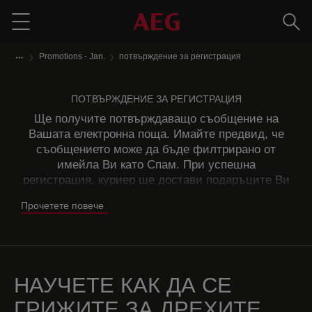
Търс
Menu
Promotions - Jan.
потвърждение за регистрация
ПОТВЪРЖДЕНИЕ ЗА РЕГИСТРАЦИЯ
Ще получите потвърждаващо съобщение на
Вашата електронна поща. Имайте предвид, че
съобщението може да бъде филтрирано от
имейла Ви като Спам. При успешна
регистрация, куриер ще достави подаръците Ви
в рамките на 20 работни дни. Ако има проблем с
Прочетете повече
регистрацията си, можете да се свържете с нас:
национален център за обслужване на клиенти:
0800 46 019 (безплатен номер от цялата страна)
или на e-mail: aegservice@balkanstore.bg
НАУЧЕТЕ КАК ДА СЕ
Работно време: 08:30 - 17:30, от понеделник до
петък.
ГРИЖИТЕ ЗА ДРЕХИТЕ