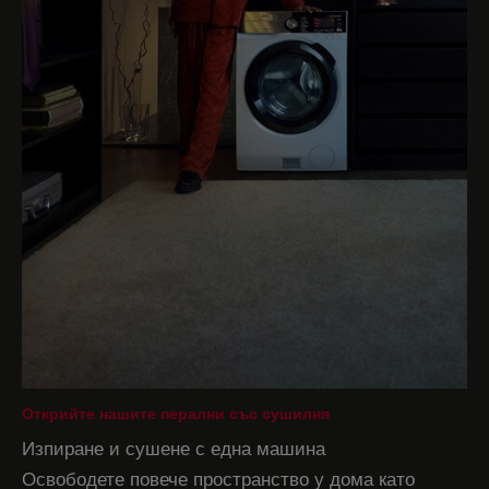
Открийте нашите перални със сушилня
Изпиране и сушене с една машина
Освободете повече пространство у дома като