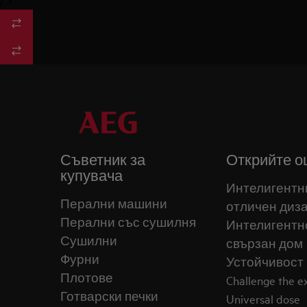
/
3
Съветник за
Открийте о
купувача
Интелигентн
Перални машини
отличен диз
Перални със сушилня
Интелигентн
Сушилни
свързан дом
Фурни
Устойчивост
Плотове
Challenge the 
Готварски печки
Universal dose