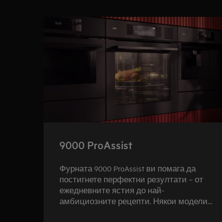
0
от
5
9000 ProAssist
Фурната 9000 ProAssist ви помага да
постигнете перфектни резултати – от
ежедневните ястия до най-
амбициозните рецепти. Някои модели
са оборудвани с програми за готвене на