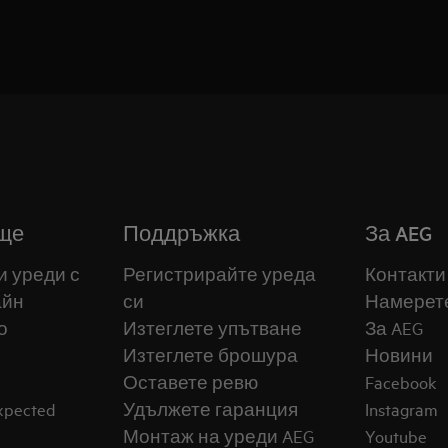
ще
Поддръжка
За AEG
и уреди с
Регистрирайте уреда
Контакти
айн
си
Намерет
о
Изтеглете упътване
За AEG
Изтеглете брошура
Новини
Оставете ревю
Facebook
expected
Удължете гаранция
Instagram
Монтаж на уреди AEG
Youtube