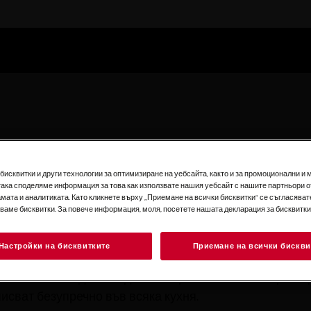
рни
исквитки и други технологии за оптимизиране на уебсайта, както и за промоционални и 
така споделяме информация за това как използвате нашия уебсайт с нашите партньори о
кус като приготвено от шеф-готвач. Всички модели са
мата и аналитиката. Като кликнете върху „Приемане на всички бисквитки“ се съгласявате
е. Независимо дали подготвяте романтична вечеря за
зваме бисквитки. За повече информация, моля, посетете нашата декларация за бисквитки
писват безупречно във всяка кухня.
Настройки на бисквитките
Приемане на всички бискви
кус като приготвено от шеф-готвач. Всички модели са
е. Независимо дали подготвяте романтична вечеря за
писват безупречно във всяка кухня.