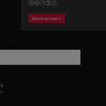
пара SteamPro.
Вижте всички
0
undefined