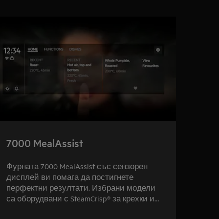
7000 MealAssist
600
Фурната 7000 MealAssist със сензорен
Фурн
дисплей ви помага да постигнете
хран
перфектни резултати. Избрани модели
съвъ
са оборудвани с SteamCrisp® за крехки и
обору
хрупкави резултати.
хруп