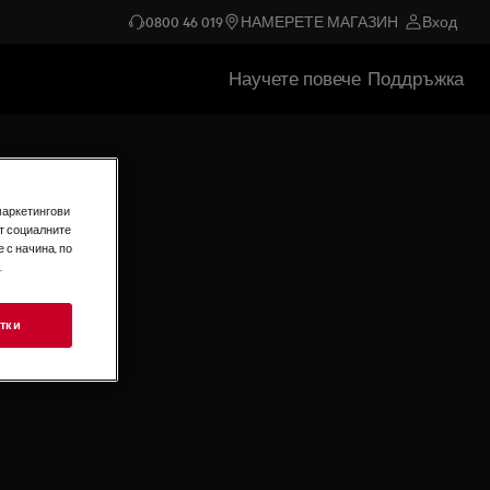
0800 46 019
НАМЕРЕТЕ МАГАЗИН
Вход
Научете повече
Поддръжка
маркетингови
т социалните
 с начина, по
.
тки