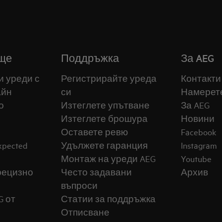
ще
Поддръжка
За AEG
и уреди с
Регистрирайте уреда
Контакти
айн
си
Намерет
о
Изтеглете упътване
За AEG
Изтеглете брошура
Новини
Оставете ревю
Facebook
expected
Удължете гаранция
Instagram
Монтаж на уреди AEG
Youtube
прецизно
Често задавани
Архив
въпроси
G от
Статии за поддръжка
Отписване