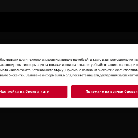
исквитки и други технологии за оптимизиране на уебсайта, както и за промоционални и 
така споделяме информация за това как използвате нашия уебсайт с нашите партньори о
мата и аналитиката. Като кликнете върху „Приемане на всички бисквитки“ се съгласявате
зваме бисквитки. За повече информация, моля, посетете нашата декларация за бисквитки
езултати при
ю? Искате ли блендер,
Настройки на бисквитките
Приемане на всички бискви
ини закуска? Или
ана напитка със себе
като бутилка за пиене?
 блендер на AEG.