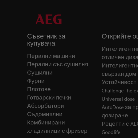
Съветник за
Открийте о
купувача
Интелигентн
Перални машини
отличен диз
Перални със сушилня
Интелигентн
Сушилни
свързан дом
Фурни
Устойчивост
Плотове
Challenge the 
Готварски печки
Universal dose
Абсорбатори
AutoDose за 
Съдомиялни
дозиране
Комбинирани
Рецепти с AE
хладилници с фризер
Goodlife