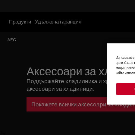
Продукти
Удължена гаранция
AEG
Използваме б
цели. Също 
медии, рекла
Аксесоари за хлади
който изпол
Поддържайте хладилника и храната си 
аксесоари за хладиници.
Покажете всички аксесоари за хлади