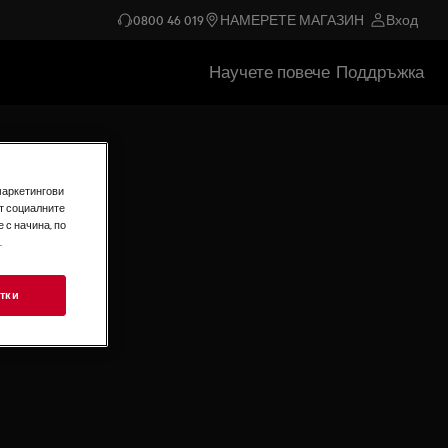
0800 46 019
НАМЕРЕТЕ МАГАЗИН
Вход
Научете повече
Поддръжка
маркетингови
т социалните
 с начина, по
.
тки