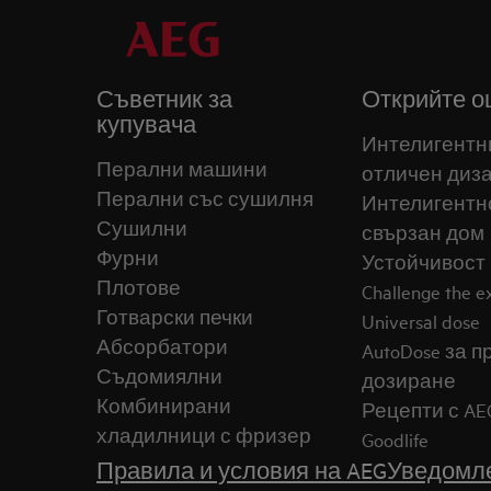
Съветник за
Открийте о
купувача
Интелигентн
Перални машини
отличен диз
Перални със сушилня
Интелигентн
Сушилни
свързан дом
Фурни
Устойчивост
Плотове
Challenge the 
Готварски печки
Universal dose
Абсорбатори
AutoDose за 
Съдомиялни
дозиране
Комбинирани
Рецепти с AE
хладилници с фризер
Goodlife
Правила и условия на AEG
Уведомле