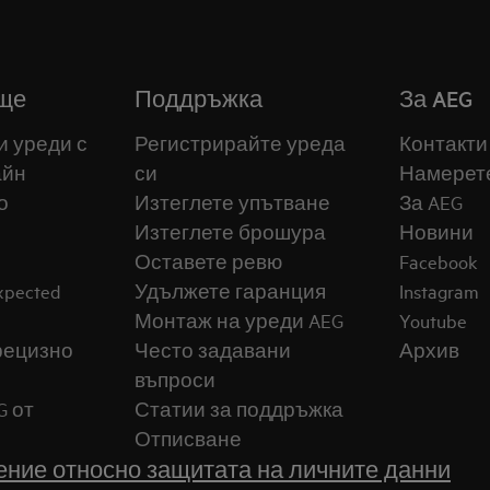
ще
Поддръжка
За AEG
и уреди с
Регистрирайте уреда
Контакти
айн
си
Намерет
о
Изтеглете упътване
За AEG
Изтеглете брошура
Новини
Оставете ревю
Facebook
expected
Удължете гаранция
Instagram
Монтаж на уреди AEG
Youtube
прецизно
Често задавани
Архив
въпроси
G от
Статии за поддръжка
Отписване
ние относно защитата на личните данни