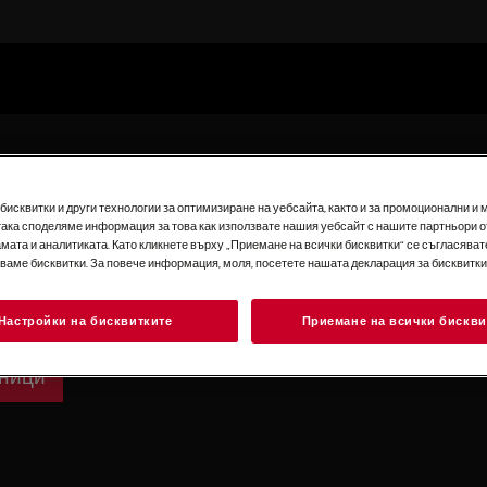
исквитки и други технологии за оптимизиране на уебсайта, както и за промоционални и 
така споделяме информация за това как използвате нашия уебсайт с нашите партньори о
мата и аналитиката. Като кликнете върху „Приемане на всички бисквитки“ се съгласявате
лници
зваме бисквитки. За повече информация, моля, посетете нашата декларация за бисквитки
свежи с нашите
Настройки на бисквитките
Приемане на всички бискви
лници