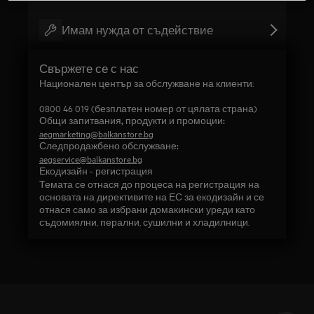
Имам нужда от съдействие
Свържете се с нас
Национален център за обслужване на клиенти:
0800 46 019 (безплатен номер от цялата страна)
Общи запитвания, продукти и промоции:
aegmarketing@balkanstore.bg
Следпродажбено обслужване:
aegservice@balkanstore.bg
Екодизайн - регистрация
Темата се отнася до процеса на регистрация на
основата на директивите на ЕС за екодизайн и се
отнася само за избрани домакински уреди като
съдомиялни, перални, сушилни и хладилници.