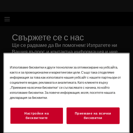
Свържете се с нас
Ще се радваме да Ви помогнем! Изпратете ни
Вашия въпрос и контактна информация и ние
ще се свържем с Вас възможно най-скоро.
Email
Professional technician
Използваме бисквитки и други технологии за оптимизиране на уебсайта,
както и за промоционални и маркетингови цели. Също така споделяме
информация за това как използвате нашия уебсайт с нашите партньори от
Гаранция и резервни части
социалните медии, рекламата и аналитиката. Като кликнете върху
„Приемане на всички бисквитки“ се съгласявате с начина, по който
използваме бисквитки. За повече информация, моля, посетете нашата
Маркетинг и промоции
декларация за бисквитки.
Електроуреди за дома
Настройки на
Приемане на всички
бисквитките
бисквитки
Други