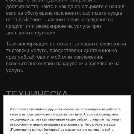
достъпността, както и как да се свържете с нашия
екип за обслужване на клиенти, ако имате нужда
от съдействие – например при закупуване на
продукт или резервиране на услуга чрез
достъпните функции.
Тази информация се отнася за нашите електронни
търговски услуги, предоставяни дистанционно
чрез уебсайтове и мобилни приложения,
включително онлайн пазаруване и заявяване на
услуги.
ТЕХНИЧЕСКА
ИНФОРМАЦИЯ ЗА
Използваме бисквитки и други технологии за оптимизиране на уебсайта,
ДОСТЪПНОСТТА НА
както и за промоционални и маркетингови цели. Също така споделяме
информация за това как използвате нашия уебсайт с нашите партньори
УЕБСАЙТОВЕТЕ И
от социалните медии, рекламата и аналитиката. Като кликнете върху
„Приемане на всички бисквитки“ се съгласявате с начина, по който