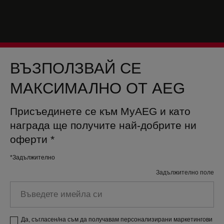
ВЪЗПОЛЗВАЙ СЕ
МАКСИМАЛНО ОТ AEG
Присъединете се към MyAEG и като
награда ще получите най-добрите ни
оферти
*
*Задължително
Задължително поле
Въведете
имейла
си
Да, съгласен/на съм да получавам персонализирани маркетингови