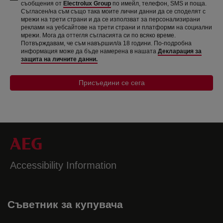
съобщения от
Electrolux Group
по имейл, телефон, SMS и поща.
Съгласен/на съм също така моите лични данни да се споделят с
мрежи на трети страни и да се използват за персонализирани
реклами на уебсайтове на трети страни и платформи на социални
мрежи. Мога да оттегля съгласията си по всяко време.
Потвърждавам, че съм навършил/а 18 години. По-подробна
информация може да бъде намерена в нашата
Декларация за
защита на личните данни.
Присъедини се сега
Accessibility Information
Съветник за купувача