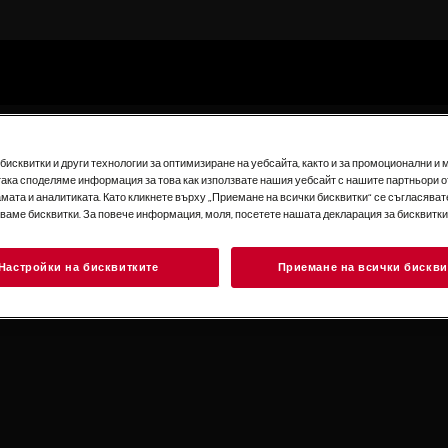
исквитки и други технологии за оптимизиране на уебсайта, както и за промоционални и 
така споделяме информация за това как използвате нашия уебсайт с нашите партньори о
мата и аналитиката. Като кликнете върху „Приемане на всички бисквитки“ се съгласявате
зваме бисквитки. За повече информация, моля, посетете нашата декларация за бисквитки
Настройки на бисквитките
Приемане на всички бискви