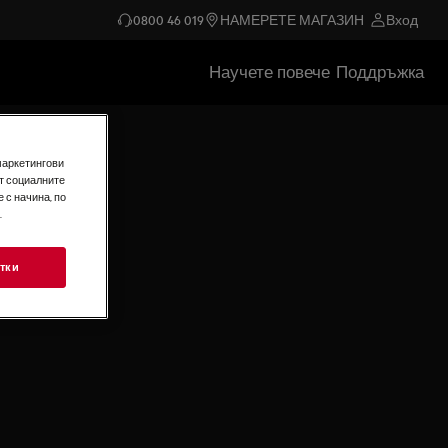
0800 46 019
НАМЕРЕТЕ МАГАЗИН
Вход
Научете повече
Поддръжка
маркетингови
т социалните
 с начина, по
.
тки