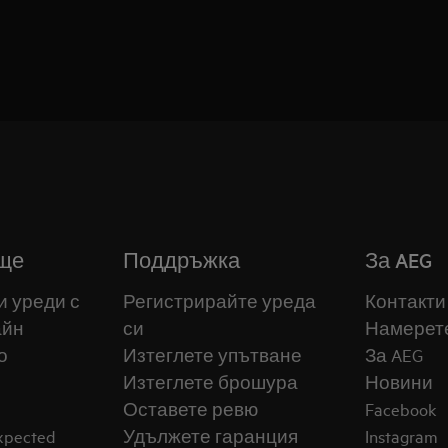
ще
Поддръжка
За AEG
и уреди с
Регистрирайте уреда
Контакти
айн
си
Намерет
о
Изтеглете упътване
За AEG
Изтеглете брошура
Новини
Оставете ревю
Facebook
expected
Удължете гаранция
Instagram