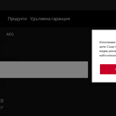
Продукти
Удължена гаранция
AEG
Използваме б
цели. Също 
0
медии, рекла
който изпол
undefined