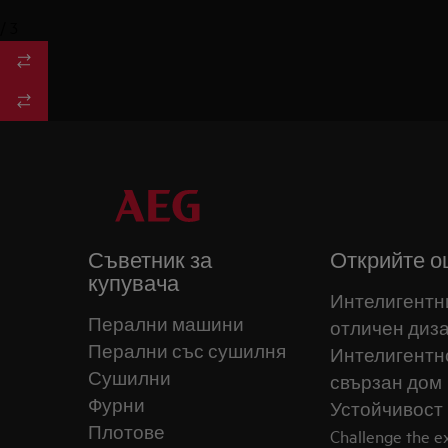
/
3
Съветник за
Открийте о
купувача
Интелигентн
Перални машини
отличен диз
Перални със сушилня
Интелигентн
Сушилни
свързан дом
Фурни
Устойчивост
Плотове
Challenge the 