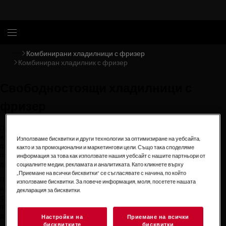
Комбинирани хладилници с фризер
Комбиниран хладилник с фризер
Свободностоящи хладилници с
фризер
Представяме ви хладилниците и фризери, проектирани така, че да осигурят
идеалната среда за запазване на качеството на храната. Хладлниците с
Използваме бисквитки и други технологии за оптимизиране на уебсайта,
фризер AEG ви помага да осигурите здравословна храна с отличен вкус чрез
както и за промоционални и маркетингови цели. Също така споделяме
прецизен контрол на температурата, системи за оптимизирана влажност и
информация за това как използвате нашия уебсайт с нашите партньори от
социалните медии, рекламата и аналитиката. Като кликнете върху
двойни системи за охлаждане.
„Приемане на всички бисквитки“ се съгласявате с начина, по който
Представяме ви хладилниците и фризери, проектирани така, че да осигурят
използваме бисквитки. За повече информация, моля, посетете нашата
идеалната среда за запазване на качеството на храната. Хладлниците с
декларация за бисквитки.
фризер AEG ви помага да осигурите здравословна храна с отличен вкус чрез
прецизен контрол на температурата, системи за оптимизирана влажност и
двойни системи за охлаждане.
Настройки на
Приемане на всички
бисквитките
бисквитки