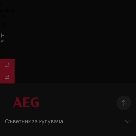
0
undefined
/
3
Съветник за купувача
Перални машини