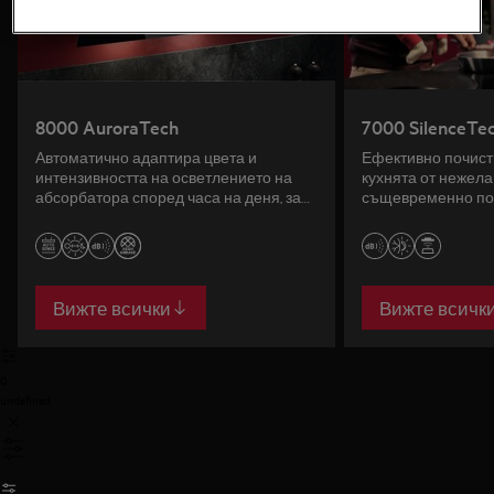
8000 AuroraTech
7000 SilenceTe
Автоматично адаптира цвета и
Ефективно почист
интензивността на осветлението на
кухнята от нежела
абсорбатора според часа на деня, за
същевременно по
да създаде перфектна атмосфера в
шума до минимум
кухнята.
Вижте всички
Вижте всичк
0
undefined