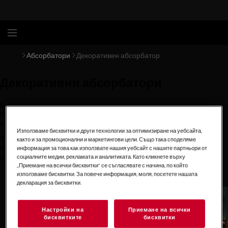
Абсорбатори
Декоративен абсорбатор
Декоративни абсорбатори
В нашата гама ще откриете абсорбатори, които ефективно и безшумно
почистват въздуха в кухнята, които осигуряват подобрено осветление за по-
добра видимост и по-добри резултати.
Използваме бисквитки и други технологии за оптимизиране на уебсайта,
В нашата гама ще откриете абсорбатори, които ефективно и безшумно
както и за промоционални и маркетингови цели. Също така споделяме
почистват въздуха в кухнята, които осигуряват подобрено осветление за по-
информация за това как използвате нашия уебсайт с нашите партньори от
социалните медии, рекламата и аналитиката. Като кликнете върху
добра видимост и по-добри резултати.
„Приемане на всички бисквитки“ се съгласявате с начина, по който
използваме бисквитки. За повече информация, моля, посетете нашата
0
от
3
декларация за бисквитки.
Настройки на
Приемане на всички
бисквитките
бисквитки