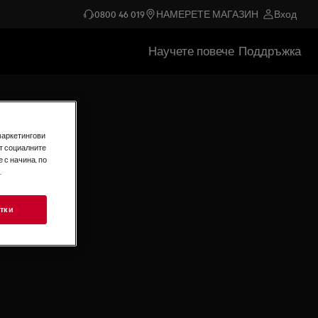
0800 46 019
НАМЕРЕТЕ МАГАЗИН
Вход
Научете повече
Поддръжка
маркетингови
т социалните
 с начина, по
.
тки