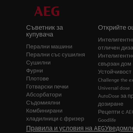
Съветник за
Открийте о
купувача
Интелигентн
Перални машини
отличен диз
Перални със сушилня
Интелигентн
Сушилни
свързан дом
Фурни
Устойчивост
Плотове
Challenge the 
Готварски печки
Universal dose
Абсорбатори
AutoDose за 
Съдомиялни
дозиране
Комбинирани
Рецепти с AE
хладилници с фризер
Goodlife
Правила и условия на AEG
Уведомле