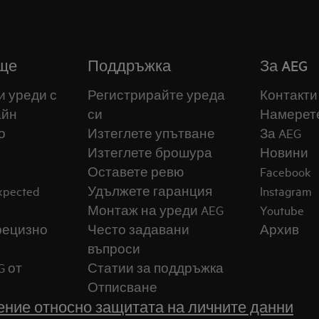
ще
Поддръжка
За AEG
и уреди с
Регистрирайте уреда
Контакти
айн
си
Намерет
о
Изтеглете упътване
За AEG
Изтеглете брошура
Новини
Оставете ревю
Facebook
expected
Удължете гаранция
Instagram
Монтаж на уреди AEG
Youtube
прецизно
Често задавани
Архив
въпроси
G от
Статии за поддръжка
Отписване
ние относно защитата на личните данни