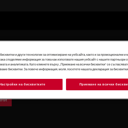
исквитки и други технологии за оптимизиране на уебсайта, както и за промоционални и 
така споделяме информация за това как използвате нашия уебсайт с нашите партньори о
мата и аналитиката. Като кликнете върху „Приемане на всички бисквитки“ се съгласявате
 на съдове
зваме бисквитки. За повече информация, моля, посетете нашата декларация за бисквитки
 ще бъдат безупречно
и.
Настройки на бисквитките
Приемане на всички бискви
лни