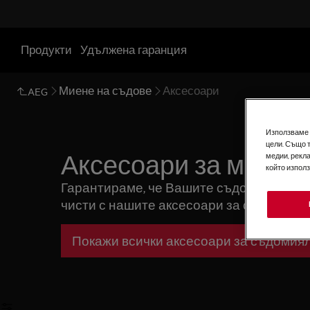
Продукти
Удължена гаранция
Миене на съдове
Аксесоари
AEG
Използваме б
цели. Също 
медии, рекла
Аксесоари за миене
който изпол
Гарантираме, че Вашите съдове и чаши
чисти с нашите аксесоари за съдомиялн
Покажи всички аксесоари за съдомия