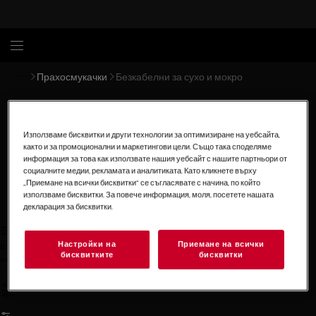
Прахосмукачки
Безкабелни за сухо и мокро
Сухо и мокро почистване
Използваме бисквитки и други технологии за оптимизиране на уебсайта,
ULTIMATE 8000
Акумулаторната прахосмукачка
както и за промоционални и маркетингови цели. Също така споделяме
информация за това как използвате нашия уебсайт с нашите партньори от
Wet&Dry
гарантира ефективно и прецизно сухо и
социалните медии, рекламата и аналитиката. Като кликнете върху
мокро почистване на всички видове твърди подови
„Приемане на всички бисквитки“ се съгласявате с начина, по който
настилки. С нея лесно и без усилие премахвате
използваме бисквитки. За повече информация, моля, посетете нашата
декларация за бисквитки.
както разливания, така и засъхнали замърсявания,
осигурявайки безупречна чистота във вашия дом.
Настройки на
Приемане на всички
0
бисквитките
бисквитки
undefined