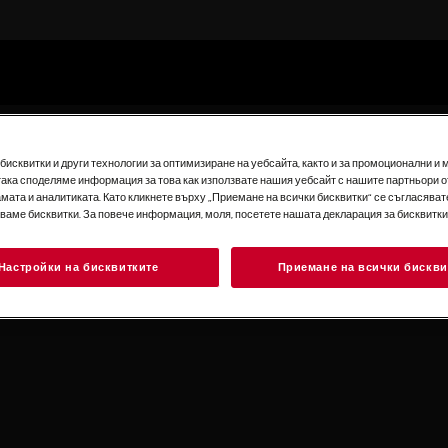
атор
исквитки и други технологии за оптимизиране на уебсайта, както и за промоционални и 
така споделяме информация за това как използвате нашия уебсайт с нашите партньори о
мата и аналитиката. Като кликнете върху „Приемане на всички бисквитки“ се съгласявате
зваме бисквитки. За повече информация, моля, посетете нашата декларация за бисквитки
Настройки на бисквитките
Приемане на всички бискви