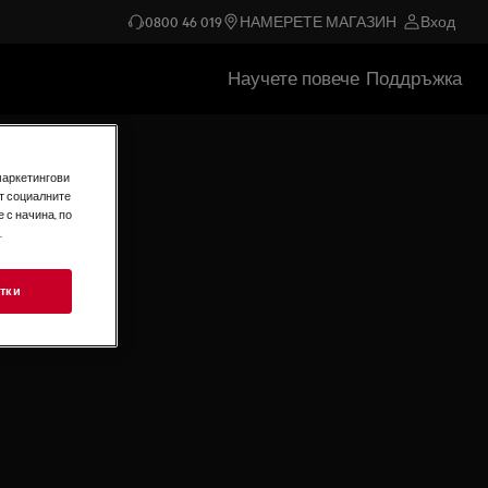
0800 46 019
НАМЕРЕТЕ МАГАЗИН
Вход
Научете повече
Поддръжка
маркетингови
т социалните
 с начина, по
.
тки