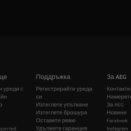
ще
Поддръжка
За AEG
и уреди с
Регистрирайте уреда
Контакти
айн
си
Намерет
о
Изтеглете упътване
За AEG
Изтеглете брошура
Новини
Оставете ревю
Facebook
expected
Удължете гаранция
Instagram