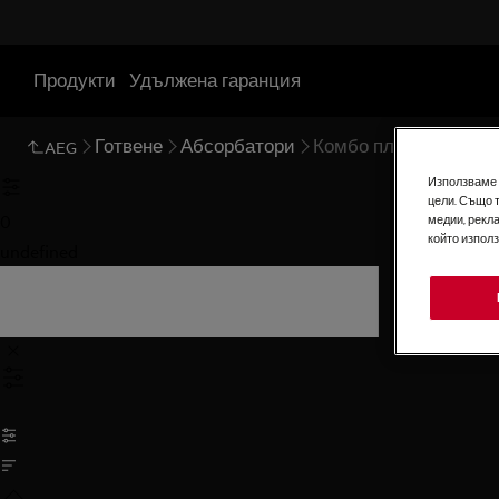
Продукти
Удължена гаранция
Готвене
Абсорбатори
Комбо плот с абсорб
AEG
Използваме б
цели. Също 
0
медии, рекла
който изпол
undefined