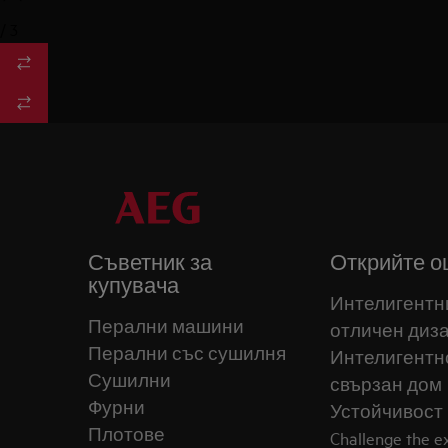
/
3
Съветник за
Открийте о
купувача
Интелигентн
Перални машини
отличен диз
Перални със сушилня
Интелигентн
Сушилни
свързан дом
Фурни
Устойчивост
Плотове
Challenge the 