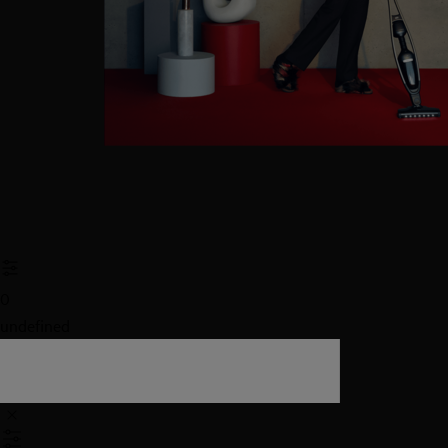
0
undefined