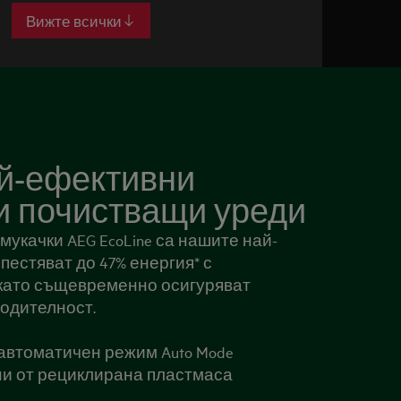
Вижте всички
Ви
й-ефективни
и почистващи уреди
укачки AEG EcoLine са нашите най-
пестяват до 47% енергия* с
като същевременно осигуряват
одителност.
 автоматичен режим Auto Mode
ни от рециклирана пластмаса