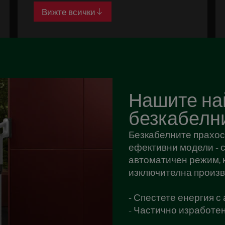
Вижте всички
Нашите на
безкабелн
Безкабелните прахосм
ефективни модели - с
автоматичен режим, 
изключителна произв
- Спестете енергия с
- Частично изработе