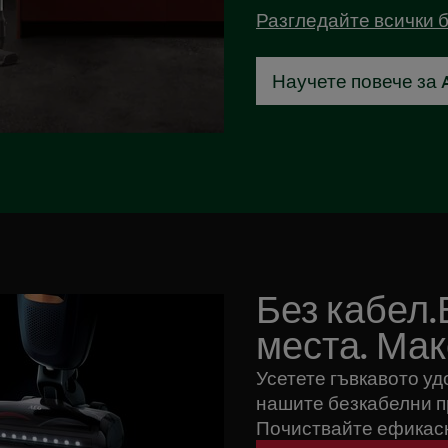
Разгледайте всички б
Научете повече за A
Без кабел
места. Ма
Усетете гъвкавото уд
нашите безкабелни п
Почиствайте ефикасн