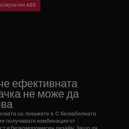
осмукачки AEG
 че ефективната
ачка не може да
ива
чката си, покажете я. С безкабелната
ие получавате комбинация от
т и безкомпромисен дизайн. Защо да