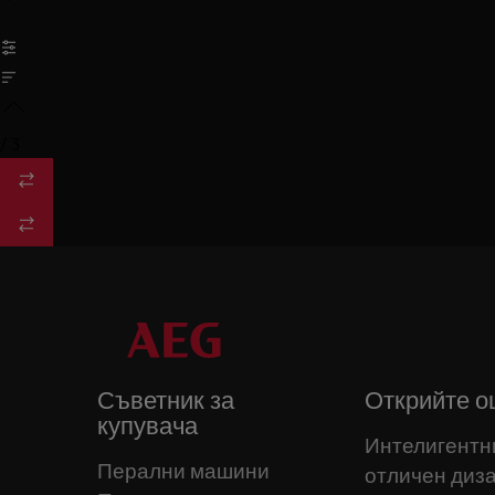
/
3
Съветник за
Открийте о
купувача
Интелигентн
Перални машини
отличен диз