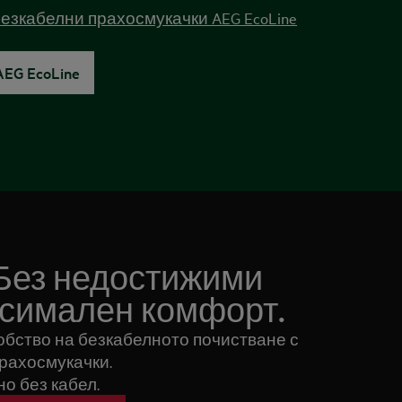
езкабелни прахосмукачки AEG EcoLine
EG EcoLine
.Без недостижими
ксимален комфорт.
обство на безкабелното почистване с
рахосмукачки.
о без кабел.