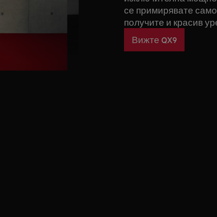
се примирявате само
получите и красив ур
Вижте QX9