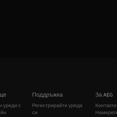
ще
Поддръжка
За AEG
и уреди с
Регистрирайте уреда
Контакти
айн
си
Намерет