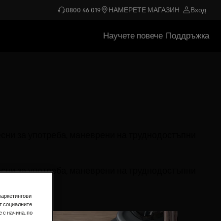
0800 46 019
НАМЕРЕТЕ МАГАЗИН
Вход
Научете повече
Поддръжка
есни за употреба, маневрени на труднодостъпни
есни за употреба, маневрени на труднодостъпни
маркетингови
т социалните
 с начина, по
.