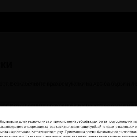
чки
рт. Безкабелните прахосмукачки на AEG са бързи и л
рт. Безкабелните прахосмукачки на AEG са бързи и л
исквитки и други технологии за оптимизиране на уебсайта, както и за промоционални и 
така споделяме информация за това как използвате нашия уебсайт с нашите партньори о
мата и аналитиката. Като кликнете върху „Приемане на всички бисквитки“ се съгласявате
зваме бисквитки. За повече информация, моля, посетете нашата декларация за бисквитки