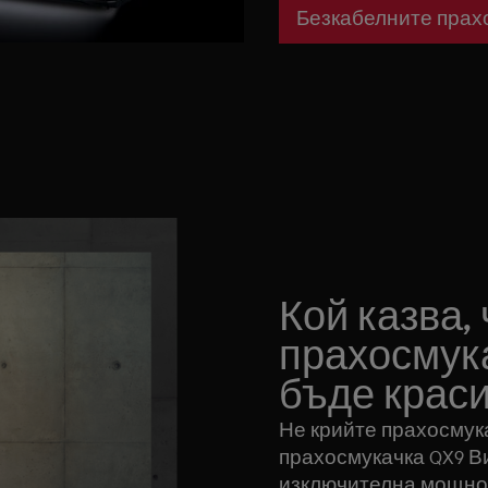
Безкабелните прах
Кой казва,
прахосмук
бъде крас
Не крийте прахосмука
прахосмукачка QX9 В
изключителна мощнос