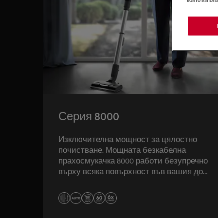
Серия 8000
Изключителна мощност за цялостно
почистване. Мощната безкабелна
прахосмукачка 8000 работи безупречно
върху всяка повърхност във вашия дом.
Проектирана за функционална и удобна
употреба, прахосмукачката улеснява
поддържането на повърхностите без
петна всеки ден.