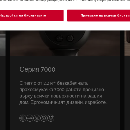
Настройки на бисквитките
Приемане на всички бискви
Серия 7000
С тегло от 2,2 кг* безкабелната
прахосмукачка 7000 работи прецизно
върху всички повърхности на вашия
дом. Ергономичният дизайн, изработен
от 60% рециклирана пластмаса
осигурява мощна производителност и
маневреност с лекота.