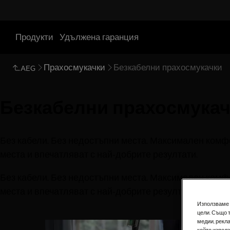
Продукти
Удължена гаранция
Прахосмукачки
Безкабелни прахосмукачки
AEG
Безкабелни прахосмука
Без кабели. Без недостъпни места. Максимален комфо
места и впечатляват с най-добрите резултати.
Без кабели. Без недостъпни места. Максимален комфо
места и впечатляват с най-добрите резултати.
Използваме б
цели. Също 
0
от
4
медии, рекла
който изпол