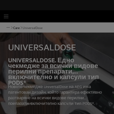
Care
UniversalDose
UNIVERSALDOSE
UNIVERSALDOSE. Едно
чекмедже за всички видове
перилни препарати,
включително и капсули тип
PODS®
Новото чекмедже UniversalDose на AEG има
патентован дизайн, който гарантира ефективно
разтваряне на всички видове перилни
препарати, включително капсули тип PODS®.
Силата на изпиране на перилния препарат е