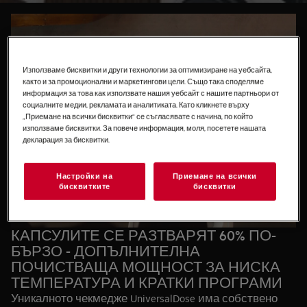
гарантирана дори и при кратки програми и ниски
температури на пране.
Използваме бисквитки и други технологии за оптимизиране на уебсайта,
както и за промоционални и маркетингови цели. Също така споделяме
информация за това как използвате нашия уебсайт с нашите партньори от
социалните медии, рекламата и аналитиката. Като кликнете върху
„Приемане на всички бисквитки“ се съгласявате с начина, по който
използваме бисквитки. За повече информация, моля, посетете нашата
декларация за бисквитки.
Настройки на
Приемане на всички
бисквитките
бисквитки
КАПСУЛИТЕ СЕ РАЗТВАРЯТ 60% ПО-
БЪРЗО - ДОПЪЛНИТЕЛНА
ПОЧИСТВАЩА МОЩНОСТ ЗА НИСКА
ТЕМПЕРАТУРА И КРАТКИ ПРОГРАМИ
Уникалното чекмедже UniversalDose има собствено