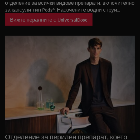
отделение за всички видове препарати, включително
за капсули тип Pods®. Насочените водни струи
омекотяват и след това разтварят обвивката на
Вижте пералните с UniversalDose
капсулата, усвоявайки напълно перилния препарат,
докато все още е в чекмеджето. Така че се активира
60% по-бързо, отколкото в барабана. Благодарение на
това почистването на петна е много по-ефективно
дори при по-студена вода и бързи едночасови
програми.
Отделение за перилен препарат, което