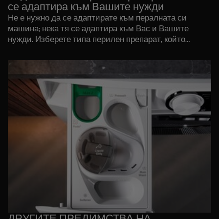
се адаптира към Вашите нужди
Не е нужно да се адаптирате към пералната си
машина; нека тя се адаптира към Вас и Вашите
нужди. Изберете типа перилен препарат, който
искате да използвате:течен, на прах или капсули тип
PODS® и за всеки един от тях има подходящо
отделение в чекмеджето UniversalDose.
ДРУГИТЕ ПРЕДИМСТВА НА