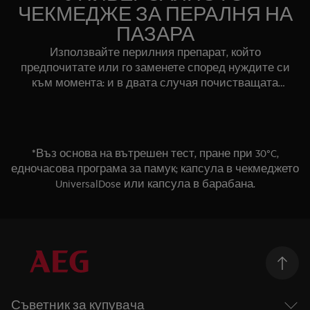
ЧЕКМЕДЖЕ ЗА ПЕРАЛНЯ НА
ПАЗАРА
Използвайте перилния препарат, който
предпочитате или го заменете според нуждите си
към момента: и в двата случая почистващата
мощност ще е оптимално настроена за перфектни
резултати всеки път.
*Въз основа на вътрешен тест, пране при 30°C,
едночасова програма за памук; капсула в чекмеджето
UniversalDose или капсула в барабана.
Съветник за купувача