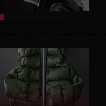
Точно дозиране и прецизна грижа с AutoDose
Забравете за догадките – AutoDose винаги определя т