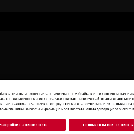
исквитки и други технологии за оптимизиране на уебсайта, както и за промоционални и 
така споделяме информация за това как използвате нашия уебсайт с нашите партньори о
мата и аналитиката. Като кликнете върху „Приемане на всички бисквитки“ се съгласявате
зваме бисквитки. За повече информация, моля, посетете нашата декларация за бисквитки
Настройки на бисквитките
Приемане на всички бискви