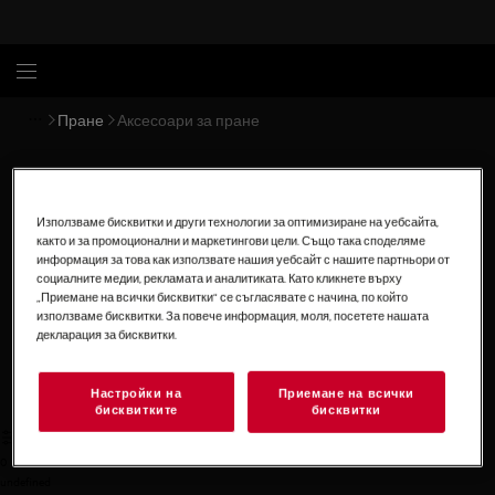
Пране
Аксесоари за пране
Аксесоари за безупречно
Използваме бисквитки и други технологии за оптимизиране на уебсайта,
пране
както и за промоционални и маркетингови цели. Също така споделяме
информация за това как използвате нашия уебсайт с нашите партньори от
Грижете се както за прането, така и за своя уред като
социалните медии, рекламата и аналитиката. Като кликнете върху
спестите време и усилия с аксесоарите за пране на
„Приемане на всички бисквитки“ се съгласявате с начина, по който
AEG.
използваме бисквитки. За повече информация, моля, посетете нашата
декларация за бисквитки.
Покажи всички аксесоари за пране
Настройки на
Приемане на всички
бисквитките
бисквитки
0
undefined