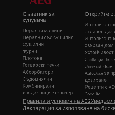
Съветник за
Открийте о
купувача
Интелигентн
Перални машини
отличен диз
Перални със сушилня
Интелигентн
Сушилни
свързан дом
Фурни
Устойчивост
Плотове
Challenge the 
Готварски печки
Universal dose
Абсорбатори
AutoDose за 
Съдомиялни
дозиране
Комбинирани
Рецепти с AE
хладилници с фризер
Goodlife
Правила и условия на AEG
Уведомле
Декларация за използване на биск