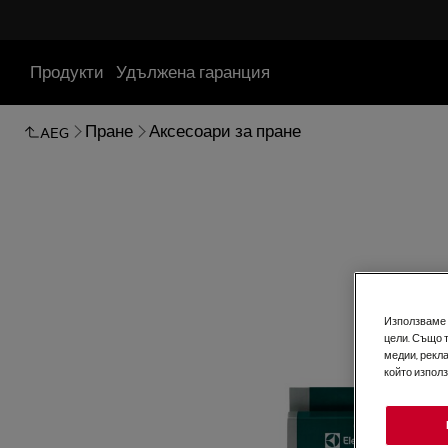
Продукти
Удължена гаранция
Пране
Аксесоари за пране
AEG
Използваме б
цели. Също 
медии, рекла
който изпол