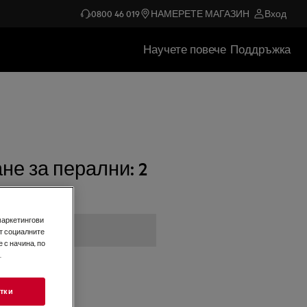
0800 46 019
НАМЕРЕТЕ МАГАЗИН
Вход
Научете повече
Поддръжка
не за перални: 2
маркетингови
т социалните
 с начина, по
.
тки