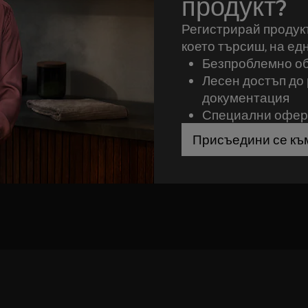
продукт?
Регистрирай продукт
което търсиш, на ед
Безпроблемно о
Лесен достъп до 
документация
Специални оферт
Присъедини се къ