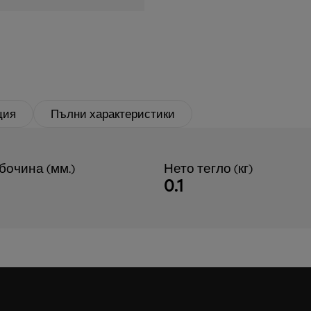
ция
Пълни характеристики
бочина (мм.)
Нето тегло (кг)
0.1