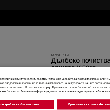
M2WCP051
Дълбоко почиства
сашета X 50гр.
0 (0)
исквитки и други технологии за оптимизиране на уебсайта, както и за промоционални и 
така споделяме информация за това как използвате нашия уебсайт с нашите партньори о
мата и аналитиката. Като кликнете върху „Приемане на всички бисквитки“ се съгласявате
зваме бисквитки. За повече информация, моля, посетете нашата декларация за бисквитки
Настройки на бисквитките
Приемане на всички бискви