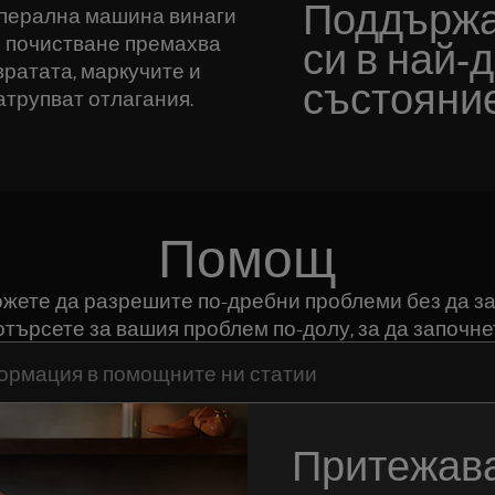
Поддържа
а перална машина винаги
о почистване премахва
си в най-
вратата, маркучите и
състояние
атрупват отлагания.
Помощ
можете да разрешите по-дребни проблеми без да за
търсете за вашия проблем по-долу, за да започне
да потърсите статии за поддръжка
Притежава