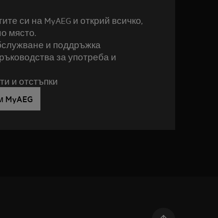
ите си на MyAEG и открий всичко,
но място.
бслужване и поддръжка
ръководства за употреба и
и и отстъпки
м MyAEG