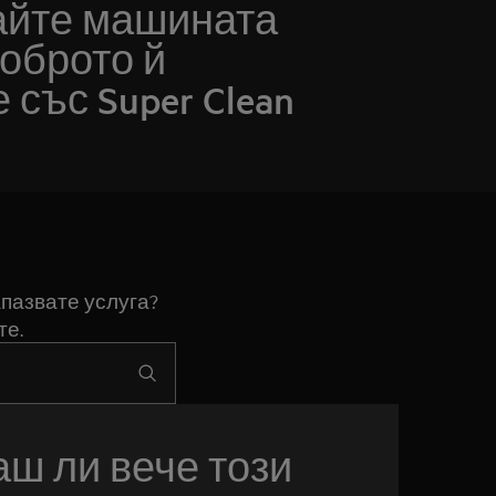
йте машината
доброто й
 със Super Clean
пазвате услуга?
те.
ш ли вече този