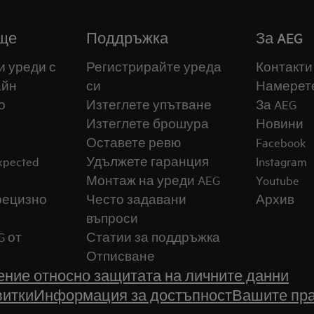
ще
Поддръжка
За AEG
и уреди с
Регистрирайте уреда
Контакти
айн
си
Намерет
о
Изтеглете упътване
За AEG
Изтеглете брошура
Новини
Оставете ревю
Facebook
expected
Удължете гаранция
Instagram
Монтаж на уреди AEG
Youtube
прецизно
Често задавани
Архив
въпроси
G от
Статии за поддръжка
Отписване
ние относно защитата на личните данни
витки
Информация за достъпност
Вашите пра