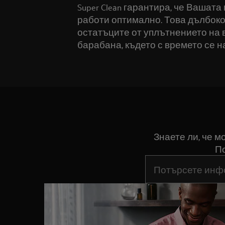
Super Clean гарантира, че Вашат
работи оптимално. Това дълбок
остатъците от уплътнението на 
барабана, където с времето се н
Знаете ли, че 
По
Въведете текст за 