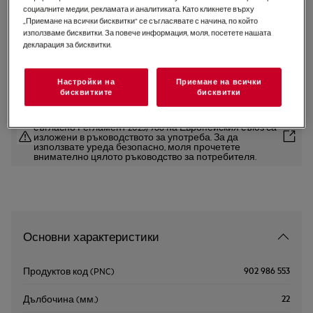
социалните медии, рекламата и аналитиката. Като кликнете върху
M4YM3002
„Приемане на всички бисквитки“ се съгласявате с начина, по който
Четка за почистване
използваме бисквитки. За повече информация, моля, посетете нашата
декларация за бисквитки.
кондензатора на сушилня
0 (0)
Настройки на
Приемане на всички
бисквитките
бисквитки
Инструкциите и препоръките за безопасна употреба
съгласно Регламент 2023/988 на Европейския съюз са
изложени в ръководството за употреба. За да
използвате уреда безопасно, моля прочетете
внимателно цялото ръководство за потребителя.
Основни характеристики
902 986 553
Продуктов код (PNC)
22
Дълбочина (мм.)