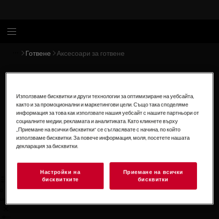
Готвене
Аксесоари за готвене
Аксесоари за готвене
Използваме бисквитки и други технологии за оптимизиране на уебсайта,
Превърнете вкусните си ястия в шедьоври с гурме
както и за промоционални и маркетингови цели. Също така споделяме
съдовете за готвене и аксесоарите на AEG. Oт
информация за това как използвате нашия уебсайт с нашите партньори от
социалните медии, рекламата и аналитиката. Като кликнете върху
одобрени от шеф готвачи грилове, до комплекти за
„Приемане на всички бисквитки“ се съгласявате с начина, по който
грижа за уредите Ви и още.
използваме бисквитки. За повече информация, моля, посетете нашата
Покажи всички аксесоари за готвене
декларация за бисквитки.
Рецепти с акесесоарите AEG за повече
вдъхновение
Настройки на
Приемане на всички
бисквитките
бисквитки
0
undefined