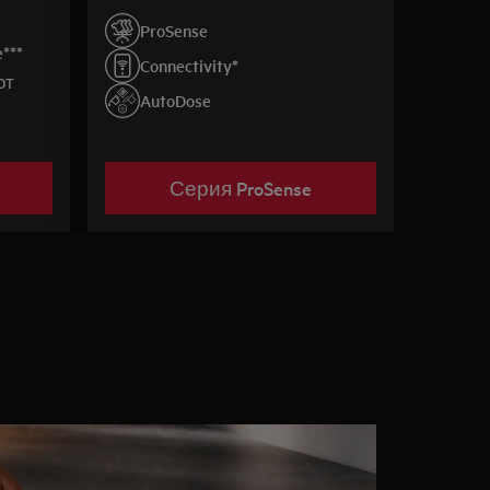
 пара.
ProSense
***
Connectivity*
от
AutoDose
Серия ProSense