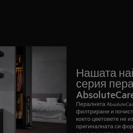
Нашата на
серия пер
AbsoluteCar
Пералнята AbsoluteCa
филтриране и почист
което цветовете не и
оригиналната си форм