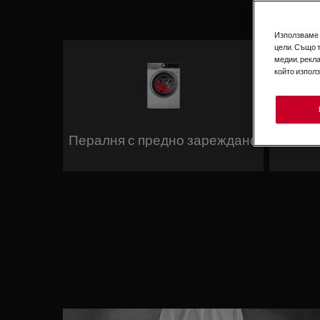
Използваме б
цели. Също 
медии, рекла
който изпол
Пералня с предно зареждане
Компак