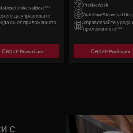
перфектно с помощата на
PreciseWash
toDose/UniversalDose***
AutoDose/Universal Dose
ожете да управлявате
реда си от приложението
Управлявайте уреда 
*
приложението ***
Серия PowerCare
Серия ProSteam
и с