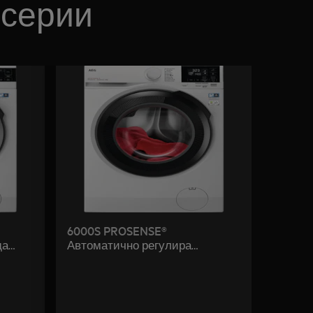
 серии
6000S PROSENSE®
да
Автоматично регулира
не са
потреблението на време, вода и
енергия въз основа на обема на
ране,
прането в барабана. Направете
ежедневната грижа лесна.