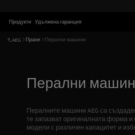
Продукти
Удължена гаранция
Пране
Перални машини
AEG
Перални маши
Пералните машини AEG са създадени
те запазват оригиналната форма и 
модели с различен капацитет и избе