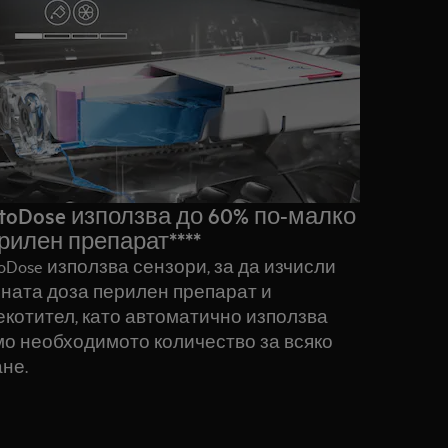
toDose използва до 60% по-малко
рилен препарат****
oDose използва сензори, за да изчисли
ната доза перилен препарат и
котител, като автоматично използва
мо необходимото количество за всяко
не.