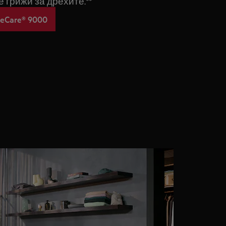
е грижи за дрехите.**
eCare® 9000