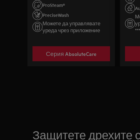
си.
ProSteam®
Au
PreciseWash
М
Можете да управлявате
у
уреда чрез приложение
**
Серия AbsoluteCare
Защитете дрехите с