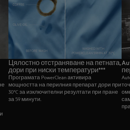
Цялостно отстраняване на петната,
Au
дори при ниски температури***
пе
Програмата PowerClean активира
Aut
не
мощността на перилния препарат дори при
точ
30°C за изключителни резултати при пране
оме
за 59 минути.
са
пра
ки