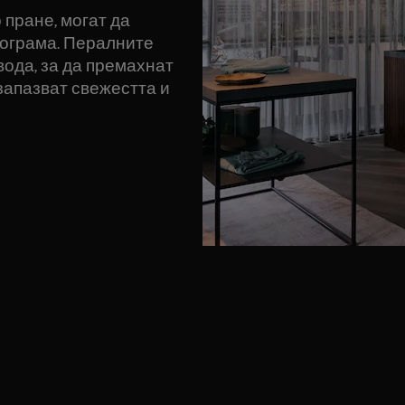
 пране, могат да
рограма. Пералните
 вода, за да премахнат
запазват свежестта и