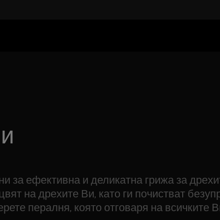
ни
 за ефективна и деликатна грижа за дрехит
цвят на дрехите Ви, като ги почистват безу
рете пералня, която отговаря на всичките В