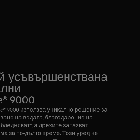
й-усъвършенствана
ални
e® 9000
re® 9000 използва уникално решение за
ване на водата, благодарение на
збледняват*, а дрехите запазват
а за по-дълго време. Този уред не