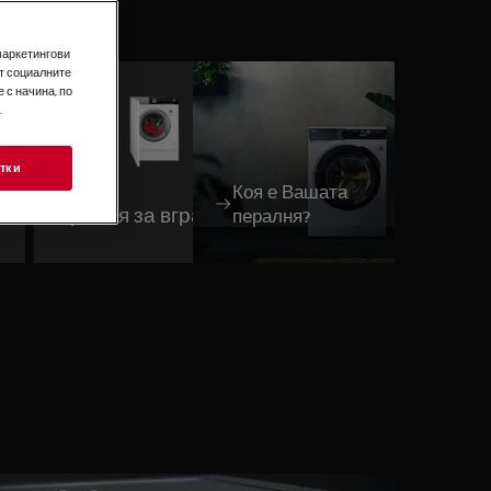
маркетингови
т социалните
 с начина, по
.
тки
Коя е Вашата
не
Пералня за вграждане
пералня?