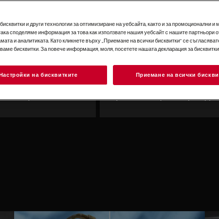
исквитки и други технологии за оптимизиране на уебсайта, както и за промоционални и 
така споделяме информация за това как използвате нашия уебсайт с нашите партньори о
мата и аналитиката. Като кликнете върху „Приемане на всички бисквитки“ се съгласявате
зваме бисквитки. За повече информация, моля, посетете нашата декларация за бисквитки
Настройки на бисквитките
Приемане на всички бискви
тна перална машина
Пералня с горно зарежда