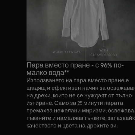
Пара вместо пране - с 96% по-
малко вода**
Използването на пара вместо пране е
щадящ и ефективен начин за освежава
на дрехи, които не се нуждаят от пълно
изпиране. Само за 25 минути парата
премахва нежелани миризми, освежава
тъканите и намалява гънките, запазвай
качеството и цвета на дрехите ви.