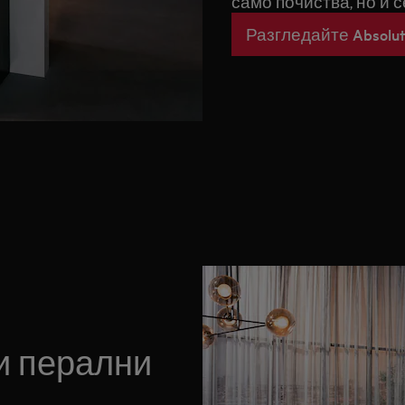
само почиства, но и с
Разгледайте Absolut
и перални