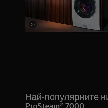
Най-популярните н
ProSteam® 7000