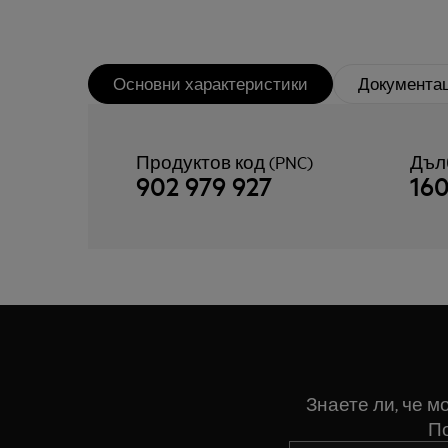
Основни характеристики
Документа
Продуктов код (PNC)
Дъл
902 979 927
16
Знаете ли, че 
По