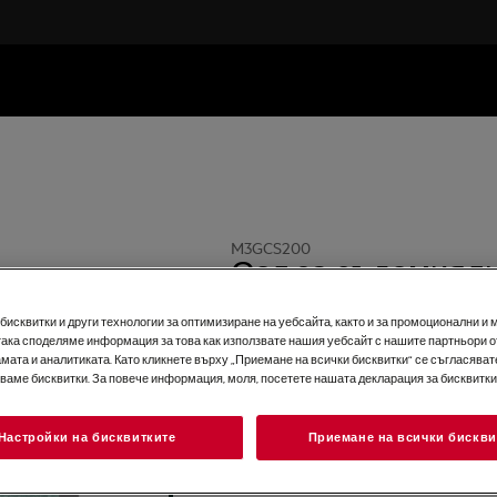
M3GCS200
Сол за съдомиялн
(Препоръчано от El
исквитки и други технологии за оптимизиране на уебсайта, както и за промоционални и 
0 (0)
така споделяме информация за това как използвате нашия уебсайт с нашите партньори о
мата и аналитиката. Като кликнете върху „Приемане на всички бисквитки“ се съгласявате
зваме бисквитки. За повече информация, моля, посетете нашата декларация за бисквитки
Настройки на бисквитките
Приемане на всички бискви