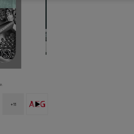
е.
+
11