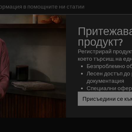
да потърсите статии за поддръжка
Притежава
продукт?
Регистрирай продукт
което търсиш, на ед
Безпроблемно о
Лесен достъп до 
документация
Специални оферт
Присъедини се къ