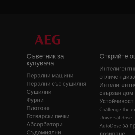
Съветник за
Открийте о
купувача
Интелигентн
Перални машини
отличен диз
Перални със сушилня
Интелигентн
Сушилни
свързан дом
Фурни
Устойчивост
Плотове
Challenge the 
Готварски печки
Universal dose
Абсорбатори
AutoDose за 
Съдомиялни
дозиране