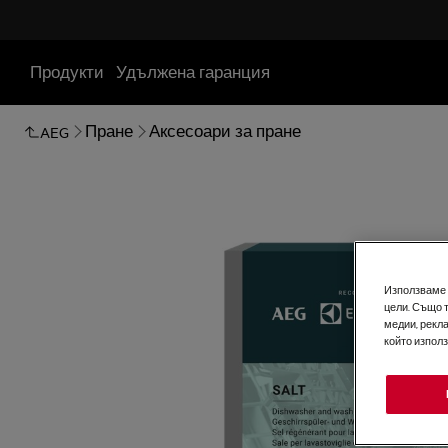
Продукти
Удължена гаранция
Пране
Аксесоари за пране
AEG
Използваме б
цели. Също 
медии, рекла
който изпол