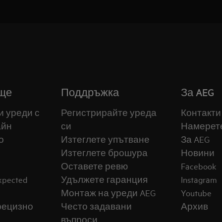
ще
Поддръжка
За AEG
и уреди с
Регистрирайте уреда
Контакти
айн
си
Намерет
о
Изтеглете упътване
За AEG
Изтеглете брошура
Новини
Оставете ревю
Facebook
expected
Удължете гаранция
Instagram
Монтаж на уреди AEG
Youtube
прецизно
Често задавани
Архив
въпроси