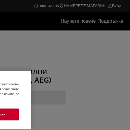
0800 46 019
НАМЕРЕТЕ МАГАЗИН
Вход
Научете повече
Поддръжка
и и перални
ectrolux, AEG)
маркетингови
т социалните
 с начина, по
.
тки