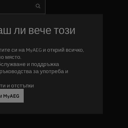
ш ли вече този
ите си на MyAEG и открий всичко,
но място.
бслужване и поддръжка
ръководства за употреба и
и и отстъпки
м MyAEG