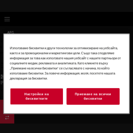
AEG
0
Използваме бисквитки и други технологии за оптимизиране на уебсайта,
undefined
както и за промоционални и маркетингови цели. Също така споделяме
информация за това как използвате нашия уебсайт с нашите партньори от
социалните медии, рекламата и аналитиката. Като кликнете върху
„Приемане на всички бисквитки“ се съгласявате с начина, по който
използваме бисквитки. За повече информация, моля, посетете нашата
декларация за бисквитки.
Настройки на
Приемане на всички
/
3
бисквитките
бисквитки