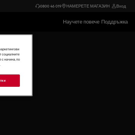
0800 46 019
НАМЕРЕТЕ МАГАЗИН
Вход
Научете повече
Поддръжка
маркетингови
т социалните
 с начина, по
.
тки