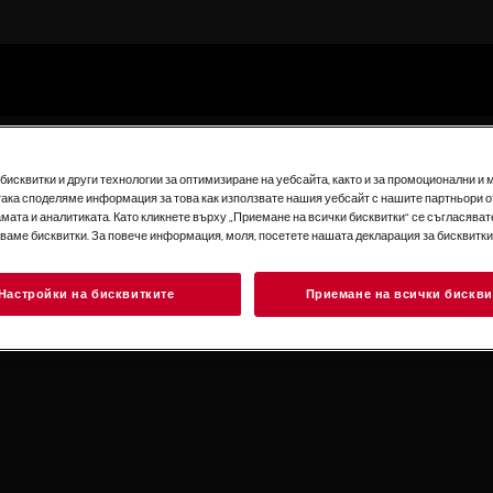
исквитки и други технологии за оптимизиране на уебсайта, както и за промоционални и 
така споделяме информация за това как използвате нашия уебсайт с нашите партньори о
мата и аналитиката. Като кликнете върху „Приемане на всички бисквитки“ се съгласявате
зваме бисквитки. За повече информация, моля, посетете нашата декларация за бисквитки
Настройки на бисквитките
Приемане на всички бискви