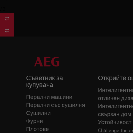
/
3
Съветник за
Открийте о
купувача
Интелигентн
Перални машини
отличен диз
Перални със сушилня
Интелигентн
Сушилни
свързан дом
Фурни
Устойчивост
Плотове
Challenge the 