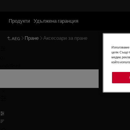
Продукти
Удължена гаранция
Пране
Аксесоари за пране
AEG
Използваме б
цели. Също 
0
медии, рекла
който изпол
undefined