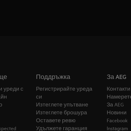
ще
Поддръжка
За AEG
и уреди с
Регистрирайте уреда
Контакти
айн
си
Намерет
о
Изтеглете упътване
За AEG
Изтеглете брошура
Новини
Оставете ревю
Facebook
expected
Удължете гаранция
Instagram