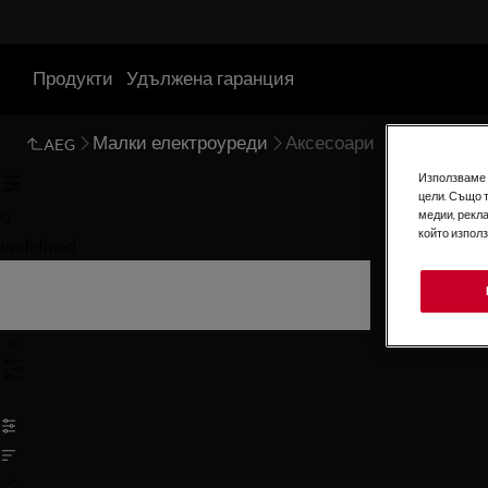
Продукти
Удължена гаранция
Малки електроуреди
Аксесоари
AEG
Използваме б
цели. Също 
0
медии, рекла
който изпол
undefined