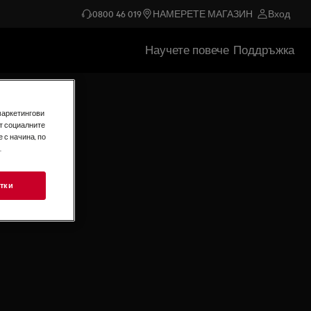
0800 46 019
НАМЕРЕТЕ МАГАЗИН
Вход
Научете повече
Поддръжка
маркетингови
т социалните
 с начина, по
.
тки