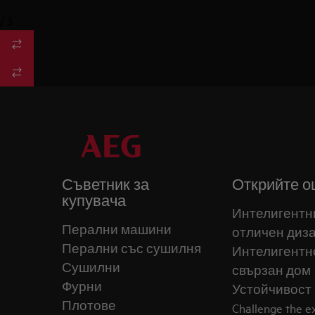
/
3
Съветник за
Открийте о
купувача
Интелигентн
Перални машини
отличен диз
Перални със сушилня
Интелигентн
Сушилни
свързан дом
Фурни
Устойчивост
Плотове
Challenge the 