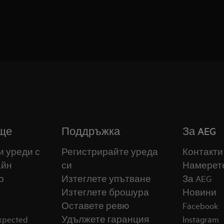
ще
Поддръжка
За AEG
и уреди с
Регистрирайте уреда
Контакти
айн
си
Намерет
о
Изтеглете упътване
За AEG
Изтеглете брошура
Новини
Оставете ревю
Facebook
expected
Удължете гаранция
Instagram