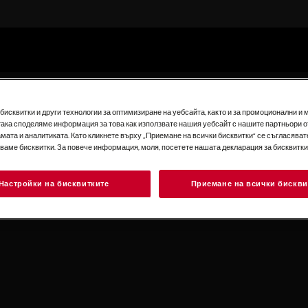
исквитки и други технологии за оптимизиране на уебсайта, както и за промоционални и 
така споделяме информация за това как използвате нашия уебсайт с нашите партньори о
мата и аналитиката. Като кликнете върху „Приемане на всички бисквитки“ се съгласявате
зваме бисквитки. За повече информация, моля, посетете нашата декларация за бисквитки
Настройки на бисквитките
Приемане на всички бискви