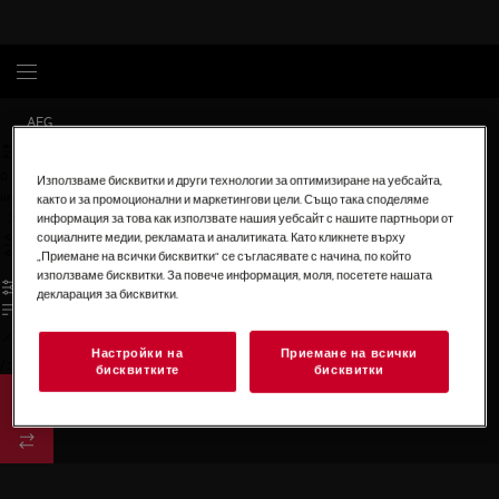
AEG
0
Използваме бисквитки и други технологии за оптимизиране на уебсайта,
undefined
както и за промоционални и маркетингови цели. Също така споделяме
информация за това как използвате нашия уебсайт с нашите партньори от
социалните медии, рекламата и аналитиката. Като кликнете върху
„Приемане на всички бисквитки“ се съгласявате с начина, по който
използваме бисквитки. За повече информация, моля, посетете нашата
декларация за бисквитки.
Настройки на
Приемане на всички
/
3
бисквитките
бисквитки