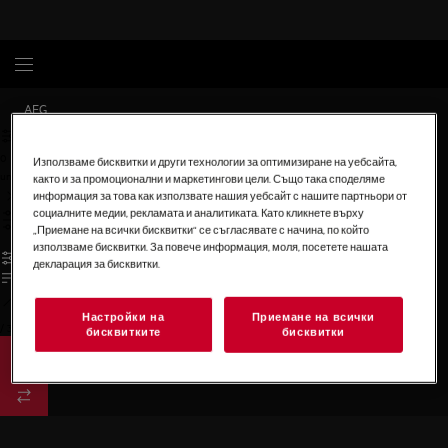
AEG
0
Използваме бисквитки и други технологии за оптимизиране на уебсайта,
undefined
както и за промоционални и маркетингови цели. Също така споделяме
информация за това как използвате нашия уебсайт с нашите партньори от
социалните медии, рекламата и аналитиката. Като кликнете върху
„Приемане на всички бисквитки“ се съгласявате с начина, по който
използваме бисквитки. За повече информация, моля, посетете нашата
декларация за бисквитки.
Настройки на
Приемане на всички
/
3
бисквитките
бисквитки