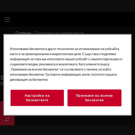
Готвене
Подгряващи чекмеджета
0
Използваме бисквитки и други технологии за оптимизиране на уебсайта,
undefined
както и за промоционални и маркетингови цели. Също така споделяме
информация за това как използвате нашия уебсайт с нашите партньори от
социалните медии, рекламата и аналитиката. Като кликнете върху
„Приемане на всички бисквитки“ се съгласявате с начина, по който
използваме бисквитки. За повече информация, моля, посетете нашата
декларация за бисквитки.
Настройки на
Приемане на всички
/
3
бисквитките
бисквитки