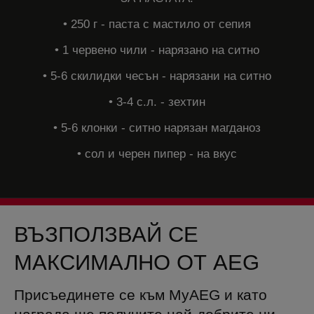
• 250 г - паста с мастило от сепия
• 1 червено чили - нарязано на ситно
• 5-6 скилидки чесън - нарязани на ситно
• 3-4 с.л. - зехтин
• 5-6 клонки - ситно нарязан магданоз
• сол и черен пипер - на вкус
ВЪЗПОЛЗВАЙ СЕ
МАКСИМАЛНО ОТ AEG
Присъединете се към MyAEG и като