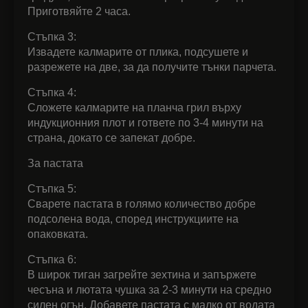
Приготвяйте 2 часа.
Стъпка 3:
Извадете калмарите от плика, подсушете и
разрежете на две, за да получите тънки парчета.
Стъпка 4:
Сложете калмарите на планча грил върху
индукционния плот и гответе по 3-4 минути на
страна, докато се запекат добре.
За пастата
Стъпка 5:
Сварете пастата в голямо количество добре
подсолена вода, според инструкциите на
опаковката.
Стъпка 6:
В широк тиган загрейте зехтина и запържете
чесъна и лютата чушка за 2-3 минути на средно
силен огън. Добавете пастата с малко от водата