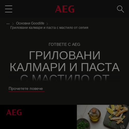
Търс
Menu
Основни Goodlife
Гриловани калмари и паста с мастило от сепия
ГОТВЕТЕ С AEG
ГРИЛОВАНИ
КАЛМАРИ И ПАСТА
С МАСТИЛО ОТ
СЕПИЯ
Прочетете повече
Нестандартно средиземноморско ястие,
съчетаващо в себе си богатството на морските
дарове с характерния италиански вкус на
пастата