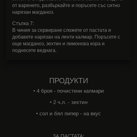
от варенето, разбъркайте и поръсете със ситно
нарязан магданоз.
Стъпка 7:
В чиния за сервиране сложете от пастата и
добавете нарязан на ленти калмар. Поръсете с
още магданоз, зехтин и лимонова кора и
поднесете веднага.
ПРОДУКТИ
• 4 броя - почистени калмари
• 2 ч.л. - зехтин
• сол и бял пипер - на вкус
ЗА ПАСТАТА: