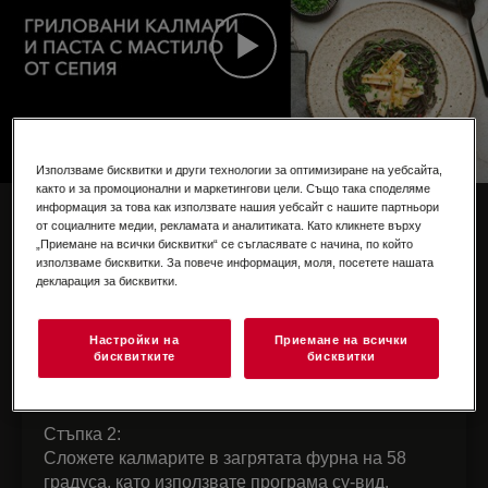
Използваме бисквитки и други технологии за оптимизиране на уебсайта,
както и за промоционални и маркетингови цели. Също така споделяме
НАСОКИ ЗА
информация за това как използвате нашия уебсайт с нашите партньори
от социалните медии, рекламата и аналитиката. Като кликнете върху
ПРИГОТВЯНЕ
„Приемане на всички бисквитки“ се съгласявате с начина, по който
използваме бисквитки. За повече информация, моля, посетете нашата
декларация за бисквитки.
Стъпка 1:
Посолете и подправете с бял пипер калмарите
от двете страни. Сложете в плик за вакуумно
Настройки на
Приемане на всички
бисквитките
бисквитки
готвене по 2 калмара, добавете по 1 с.л. зехтин
във всеки и вакуумирайте.
Стъпка 2:
Сложете калмарите в загрятата фурна на 58
градуса, като използвате програма су-вид.