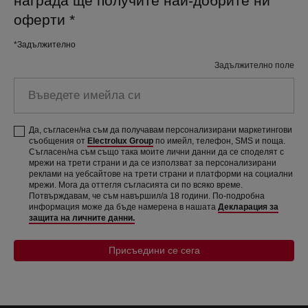
награда ще получите най-добрите ни
оферти
*
*Задължително
Задължително поле
Въведете
имейла
си
Да, съгласен/на съм да получавам персонализирани маркетингови
съобщения от
Electrolux Group
по имейл, телефон, SMS и поща.
Съгласен/на съм също така моите лични данни да се споделят с
мрежи на трети страни и да се използват за персонализирани
реклами на уебсайтове на трети страни и платформи на социални
мрежи. Мога да оттегля съгласията си по всяко време.
Потвърждавам, че съм навършил/а 18 години. По-подробна
информация може да бъде намерена в нашата
Декларация за
защита на личните данни.
Присъедини се сега