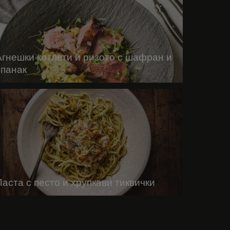
Агнешки котлети и ризото с шафран и
спанак
Паста с песто и хрупкави тиквички