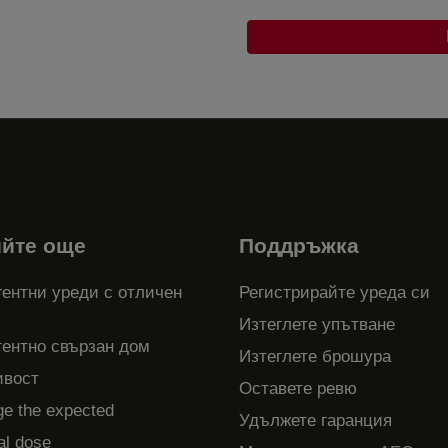
ийте още
Поддръжка
ентни уреди с отличен
Регистрирайте уреда си
Изтеглете упътване
гентно свързан дом
Изтеглете брошура
ивост
Оставете ревю
ge the expected
Удължете гаранция
al dose