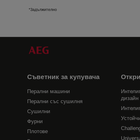
*Задължително
Съветник за купувача
Откр
Перални машини
Интелиг
дизайн
Перални със сушилня
Интели
Сушилни
Устойч
Фурни
Challen
Плотове
Univers