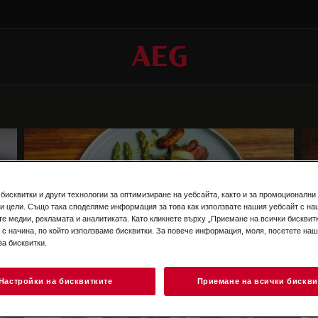
бисквитки и други технологии за оптимизиране на уебсайта, както и за промоционални
и цели. Също така споделяме информация за това как използвате нашия уебсайт с на
те медии, рекламата и аналитиката. Като кликнете върху „Приемане на всички бисквитк
 с начина, по който използваме бисквитки. За повече информация, моля, посетете на
за бисквитки.
Телешки сирлойн стек с гъби и аспержи
Настройки на бисквитките
Приемане на всички бискви