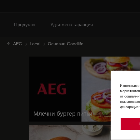
Продукти
Удължена гаранция
AEG
Local
Основни Goodlife
Използваме 
маркетингов
от социални
съгласявате
декларация 
Млечни бургер питки