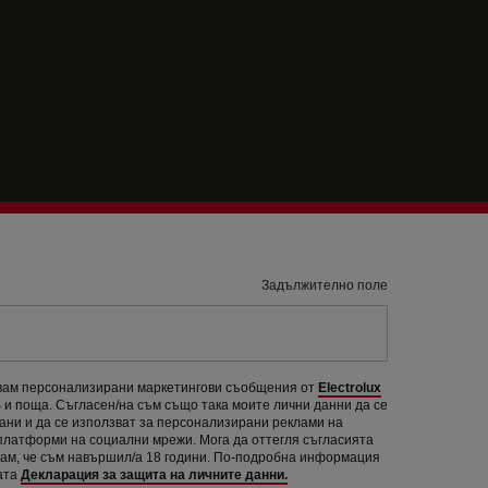
Задължително поле
авам персонализирани маркетингови съобщения от
Electrolux
и поща. Съгласен/на съм също така моите лични данни да се
рани и да се използват за персонализирани реклами на
 платформи на социални мрежи. Мога да оттегля съгласията
вам, че съм навършил/а 18 години. По-подробна информация
ата
Декларация за защита на личните данни.