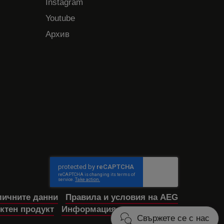
Instagram
Youtube
Архив
личните данни
Правила и условия на AEG
ктен продукт
Информация за достъпност
Свържете се с нас