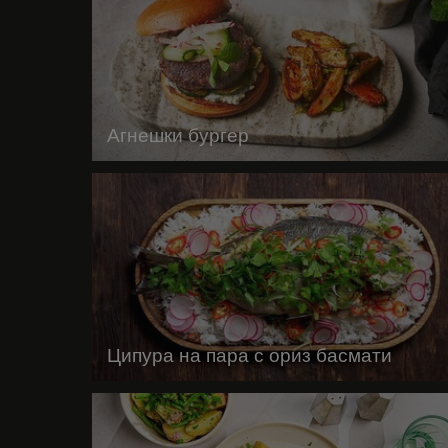
Агнешки бургер
Ципура на пара с ориз басмати