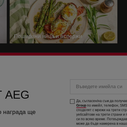
Поширани яйца и аспержи
Въведете
имейла
 AEG
си
Да, съгласен/на съм да получ
Group
по имейл, телефон, SMS 
споделят с мрежи на трети ст
о награда ще
уебсайтове на трети страни и
си по всяко време. Потвържда
може да бъде намерена в наш