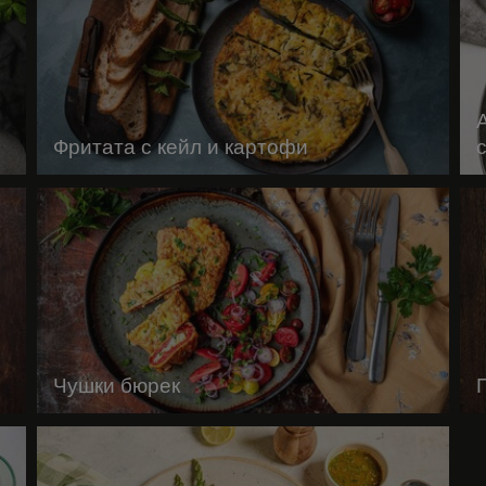
Фритата с кейл и картофи
Чушки бюрек