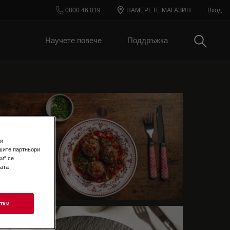
0800 46 019
НАМЕРЕТЕ МАГАЗИН
Вход
Търси
Научете повече
Поддръжка
 и
шите партньори
и“ се
шата
Фрикадели
тки