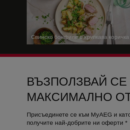
Свинско бонфиле с хрупкава коричка
ВЪЗПОЛЗВАЙ СЕ
МАКСИМАЛНО ОТ
Присъединете се към MyAEG и кат
получите най-добрите ни оферти
*