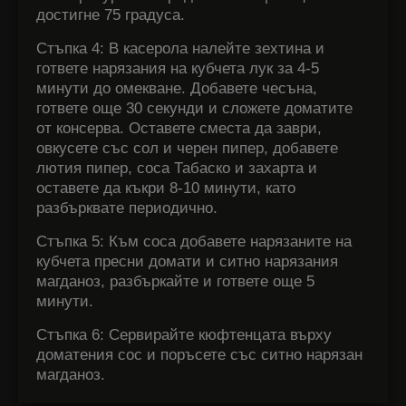
достигне 75 градуса.
Стъпка 4: В касерола налейте зехтина и
гответе нарязания на кубчета лук за 4-5
минути до омекване. Добавете чесъна,
гответе още 30 секунди и сложете доматите
от консерва. Оставете сместа да заври,
овкусете със сол и черен пипер, добавете
лютия пипер, соса Табаско и захарта и
оставете да къкри 8-10 минути, като
разбърквате периодично.
Стъпка 5: Към соса добавете нарязаните на
кубчета пресни домати и ситно нарязания
магданоз, разбъркайте и гответе още 5
минути.
Стъпка 6: Сервирайте кюфтенцата върху
доматения сос и поръсете със ситно нарязан
магданоз.