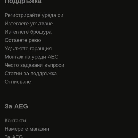
Поддръжка
Регистрирайте уреда си
Изтеглете упътване
Изтеглете брошура
Оставете ревю
Удължете гаранция
Монтаж на уреди AEG
Често задавани въпроси
Статии за поддръжка
Отписване
За AEG
Контакти
Намерете магазин
За AEG