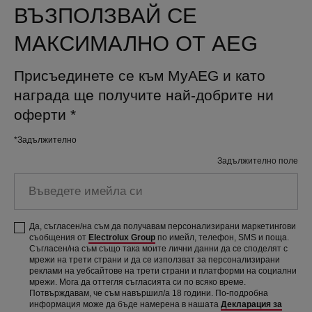
ВЪЗПОЛЗВАЙ СЕ
МАКСИМАЛНО ОТ AEG
Присъединете се към MyAEG и като
награда ще получите най-добрите ни
оферти
*
*Задължително
Задължително поле
Въведете
имейла
си
Да, съгласен/на съм да получавам персонализирани маркетингови
съобщения от
Electrolux Group
по имейл, телефон, SMS и поща.
Съгласен/на съм също така моите лични данни да се споделят с
мрежи на трети страни и да се използват за персонализирани
реклами на уебсайтове на трети страни и платформи на социални
мрежи. Мога да оттегля съгласията си по всяко време.
Потвърждавам, че съм навършил/а 18 години. По-подробна
информация може да бъде намерена в нашата
Декларация за