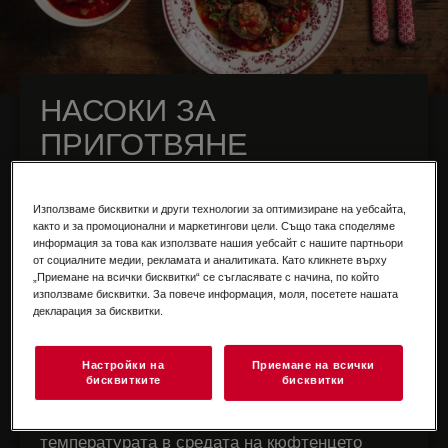
НАСОКИ ЗА
ПРИГОТВЯНЕ
Стъпка 1: В купа смесете млякото и галетата
Използваме бисквитки и други технологии за оптимизиране на уебсайта,
и оставете да престои 10 минути. Добавете
както и за промоционални и маркетингови цели. Също така споделяме
каймата, солта, кимиона, пипера и канелата.
информация за това как използвате нашия уебсайт с нашите партньори
Сложете яйцето и разбъркайте добре.
от социалните медии, рекламата и аналитиката. Като кликнете върху
„Приемане на всички бисквитки“ се съгласявате с начина, по който
Стъпка 2: От сместа оформете 12 топки, по
използваме бисквитки. За повече информация, моля, посетете нашата
декларация за бисквитки.
около 60 г всяка, които подредете в за печене.
Стъпка 3: Сложете тавата на ниво 2 във
Настройки на
Приемане на всички
фурната, поставете термосондата в средата
бисквитките
бисквитки
на едно от кюфтенцата и гответе на ниска
влажност при 180 градуса, докато
температурата в средата на кюфтенцето