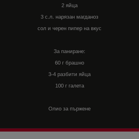
2 яйца
3 с.л. нарязан магданоз
сол и черен пипер на вкус
За паниране:
60 г брашно
3-4 разбити яйца
100 г галета
Олио за пържене