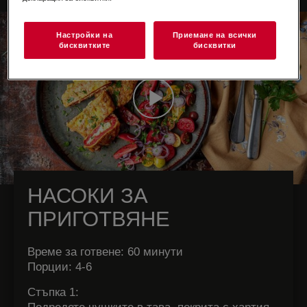
Настройки на
Приемане на всички
бисквитките
бисквитки
НАСОКИ ЗА
ПРИГОТВЯНЕ
Време за готвене:
60 минути
Порции: 4-6
Стъпка 1: