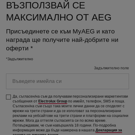
ВЪЗПОЛЗВАЙ СЕ
МАКСИМАЛНО ОТ AEG
Присъединете се към MyAEG и като
награда ще получите най-добрите ни
оферти
*
*Задължително
Задължително поле
Въведете
имейла
си
Да, съгласен/на съм да получавам персонализирани маркетингови
съобщения от
Electrolux Group
по имейл, телефон, SMS и поща.
Съгласен/на съм също така моите лични данни да се споделят с
мрежи на трети страни и да се използват за персонализирани
реклами на уебсайтове на трети страни и платформи на социални
мрежи. Мога да оттегля съгласията си по всяко време.
Потвърждавам, че съм навършил/а 18 години. По-подробна
информация може да бъде намерена в нашата
Декларация за