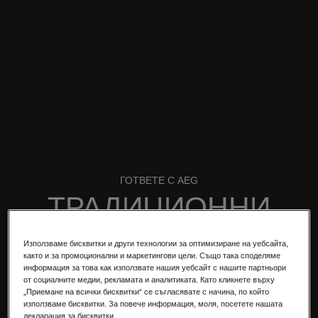
ГОТВЕТЕ С AEG
ТРАДИЦИОННИ
ЧУШКИ БЮРЕК
Използваме бисквитки и други технологии за оптимизиране на уебсайта,
както и за промоционални и маркетингови цели. Също така споделяме
Свежа и лесна есенна рецепта от
GoodLife
,
информация за това как използвате нашия уебсайт с нашите партньори
от социалните медии, рекламата и аналитиката. Като кликнете върху
която да ни потопи в аромата и вкуса на
„Приемане на всички бисквитки“ се съгласявате с начина, по който
домашните ястия
използваме бисквитки. За повече информация, моля, посетете нашата
декларация за бисквитки.