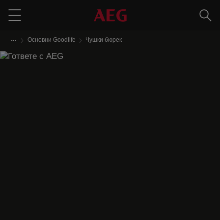
Търс
Menu
Основни Goodlife
Чушки бюрек