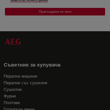
защита на личните данни.
Присъедини се сега
Съветник за купувача
Перални машини
Перални със сушилня
Сушилни
Фурни
Плотове
Готварски печки