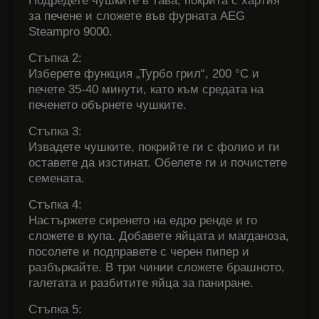
Подредете чушките в тава, покрита с хартия
за печене и сложете във фурната
AEG
Steampro 9000.
Стъпка 2:
И
зберете функция „Турбо грил“, 200
°C
и
печете 35-40 минути, като към средата на
печенето обърнете чушките.
Стъпка 3:
Извадете чушките, покрийте ги с фолио и ги
оставете да изстинат.
Обелете ги и почистете
семената.
Стъпка 4:
Настържете сиренето на едро ренде и го
сложете в купа. Добавете яйцата и магданоза,
посолете и подправете с черен пипер и
разбъркайте.
В три чинии сложете брашното,
галетата и разбитите яйца за паниране.
Стъпка 5: