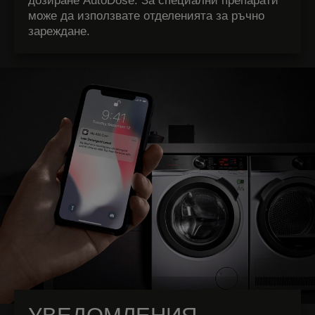
дозиране AutoDose. За специални препарати
може да използвате отделенията за ръчно
зареждане.