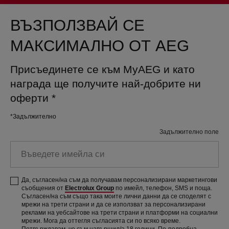
ВЪЗПОЛЗВАЙ СЕ
МАКСИМАЛНО ОТ AEG
Присъединете се към MyAEG и като
награда ще получите най-добрите ни
оферти
*
*Задължително
Задължително поле
Въведете
имейла
си
Да, съгласен/на съм да получавам персонализирани маркетингови
съобщения от
Electrolux Group
по имейл, телефон, SMS и поща.
Съгласен/на съм също така моите лични данни да се споделят с
мрежи на трети страни и да се използват за персонализирани
реклами на уебсайтове на трети страни и платформи на социални
мрежи. Мога да оттегля съгласията си по всяко време.
Потвърждавам, че съм навършил/а 18 години. По-подробна