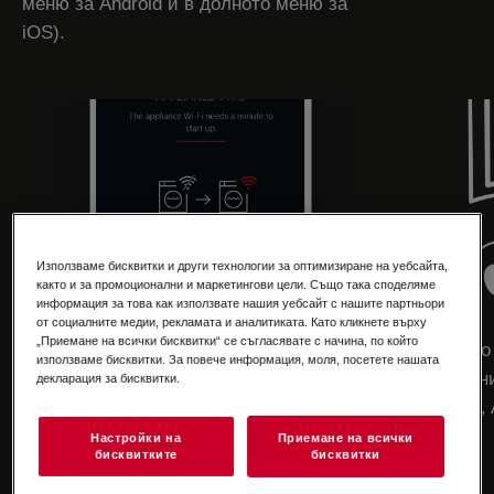
меню за Android и в долното меню за
iOS).
Използваме бисквитки и други технологии за оптимизиране на уебсайта,
както и за промоционални и маркетингови цели. Също така споделяме
информация за това как използвате нашия уебсайт с нашите партньори
от социалните медии, рекламата и аналитиката. Като кликнете върху
„Приемане на всички бисквитки“ се съгласявате с начина, по който
5. Включете WiFi на уреда. За да
Началното 
използваме бисквитки. За повече информация, моля, посетете нашата
включите WiFi на уреда: Проверете
определени
декларация за бисквитки.
в ръководството за употреба секцията
Apple iOS,
за настройка на WiFi свързаност.
Настройки на
Приемане на всички
бисквитките
бисквитки