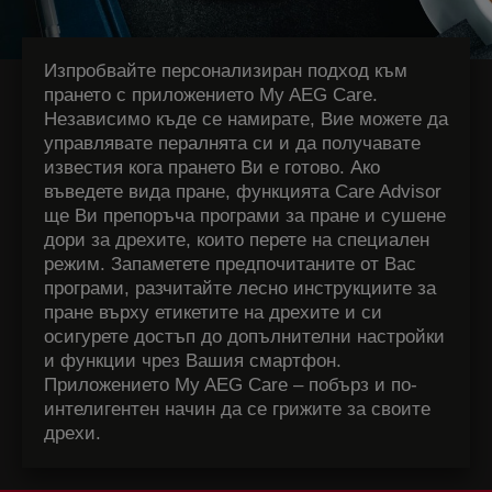
Изпробвайте персонализиран подход към
прането с приложението My AEG Care.
Независимо къде се намирате, Вие можете да
управлявате пералнята си и да получавате
известия кога прането Ви е готово. Ако
въведете вида пране, функцията Care Advisor
ще Ви препоръча програми за пране и сушене
дори за дрехите, които перете на специален
режим. Запаметете предпочитаните от Вас
програми, разчитайте лесно инструкциите за
пране върху етикетите на дрехите и си
осигурете достъп до допълнителни настройки
и функции чрез Вашия смартфон.
Приложението My AEG Care – побърз и по-
интелигентен начин да се грижите за своите
дрехи.