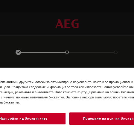
ВЛЕЗТЕ В ПРОФИЛА СИ
бисквитки и други технологии за оптимизиране на уебсайта, както и за промоционални
и цели. Също така споделяме информация за това как използвате нашия уебсайт с на
те медии, рекламата и аналитиката. Като кликнете върху „Приемане на всички бисквитк
 с начина, по който използваме бисквитки. За повече информация, моля, посетете на
за бисквитки.
Настройки на бисквитките
Приемане на всички бискви
EN