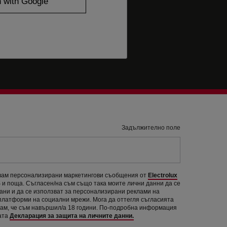
Задължително поле
авам персонализирани маркетингови съобщения от
Electrolux
и поща. Съгласен/на съм също така моите лични данни да се
рани и да се използват за персонализирани реклами на
 платформи на социални мрежи. Мога да оттегля съгласията
вам, че съм навършил/а 18 години. По-подробна информация
ата
Декларация за защита на личните данни.