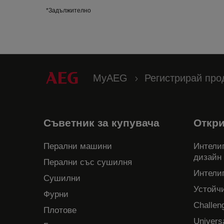
*Задължително
MyAEG
Регистрирай про
Съветник за купувача
Откр
Перални машини
Интелиг
дизайн
Перални със сушилня
Интели
Сушилни
Устойч
Фурни
Challen
Плотове
Univers