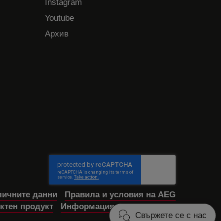
Instagram
Youtube
Архив
личните данни
Правила и условия на AEG
ктен продукт
Информация за достъпност
Свържете се с нас