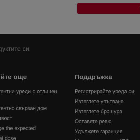
дуктите си
ийте още
Поддръжка
ентни уреди с отличен
Регистрирайте уреда си
Изтеглете упътване
гентно свързан дом
Изтеглете брошура
ивост
Оставете ревю
ge the expected
Удължете гаранция
al dose