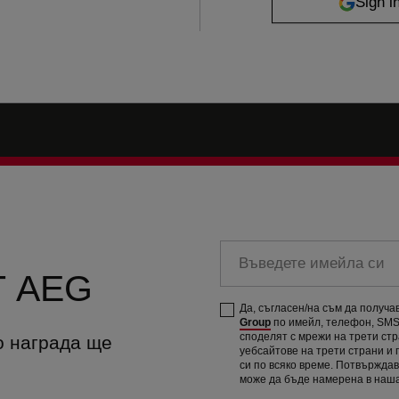
Въведете имейла си
 AEG
Да, съгласен/на съм да получ
Group
по имейл, телефон, SMS 
споделят с мрежи на трети ст
о награда ще
уебсайтове на трети страни и
си по всяко време. Потвържда
може да бъде намерена в наш