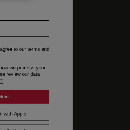
 agree to our
terms and
 how we process your
ase review our
data
nt