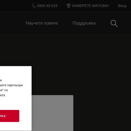
0800 46 019
НАМЕРЕТЕ МАГАЗИН
Вход
Търси
Научете повече
Поддръжка
 и
шите партньори
и“ се
шата
тки
TER EMAIL