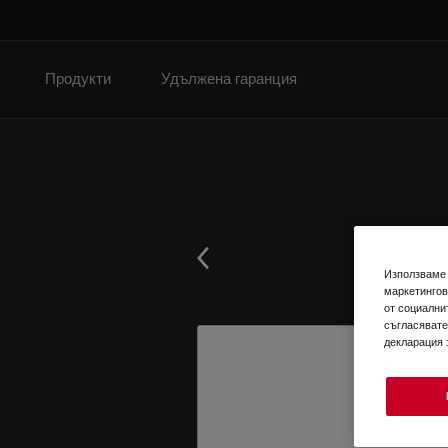
Продукти
Удължена гаранция
Използваме 
маркетингов
от социални
съгласявате
декларация 