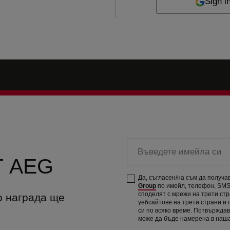
Въведете имейла си
 AEG
Да, съгласен/на съм да получ
Group
по имейл, телефон, SMS 
споделят с мрежи на трети ст
о награда ще
уебсайтове на трети страни и
си по всяко време. Потвържда
може да бъде намерена в наш