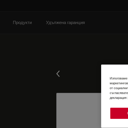
Продукти
Удължена гаранция
Използваме 
маркетингов
от социални
съгласявате
декларация 