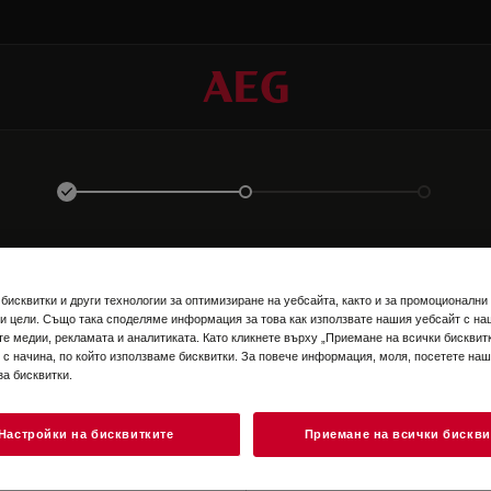
ВЛЕЗТЕ В ПРОФИЛА СИ
бисквитки и други технологии за оптимизиране на уебсайта, както и за промоционални
и цели. Също така споделяме информация за това как използвате нашия уебсайт с на
те медии, рекламата и аналитиката. Като кликнете върху „Приемане на всички бисквитк
 с начина, по който използваме бисквитки. За повече информация, моля, посетете на
за бисквитки.
Настройки на бисквитките
Приемане на всички бискви
EN