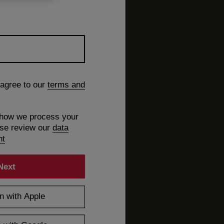
 agree to our
terms and
 how we process your
ase review our
data
nt