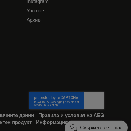
Instagram
Youtube
Архив
личните данни
Правила и условия на AEG
ктен продукт
Информация за достъпност
Свържете се с нас