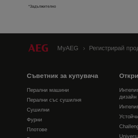
*Задължително
MyAEG
Регистрирай про
Съветник за купувача
Откр
Перални машини
Интелиг
дизайн
Перални със сушилня
Интели
Сушилни
Устойч
Фурни
Challen
Плотове
Univers