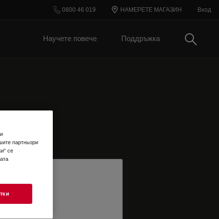
0800 46 019
НАМЕРЕТЕ МАГАЗИН
Вход
Търси
Научете повече
Поддръжка
 и
шите партньори
и“ се
шата
тки
TER EMAIL