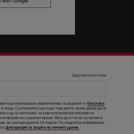
Задължително поле
авам персонализирани маркетингови съобщения от
Electrolux
и поща. Съгласен/на съм също така моите лични данни да се
рани и да се използват за персонализирани реклами на
 платформи на социални мрежи. Мога да оттегля съгласията
вам, че съм навършил/а 18 години. По-подробна информация
ата
Декларация за защита на личните данни.