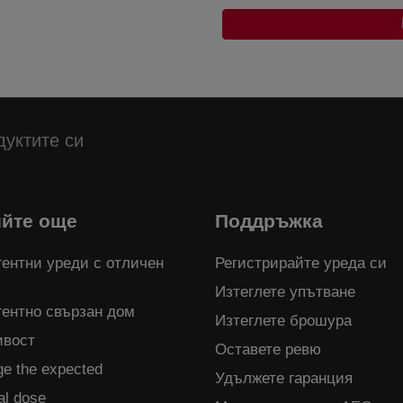
дуктите си
ийте още
Поддръжка
ентни уреди с отличен
Регистрирайте уреда си
Изтеглете упътване
гентно свързан дом
Изтеглете брошура
ивост
Оставете ревю
ge the expected
Удължете гаранция
al dose