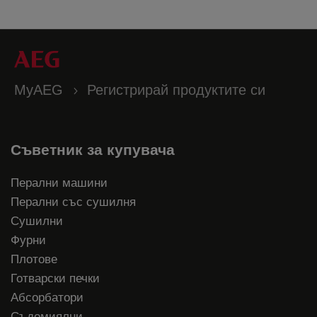
MyAEG
Регистрирай продуктите си
Съветник за купувача
Перални машини
Перални със сушилня
Сушилни
Фурни
Плотове
Готварски печки
Абсорбатори
Съдомиялни