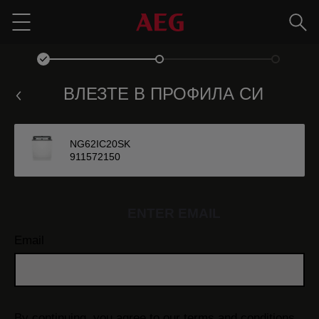
Търс
Menu
ВЛЕЗТЕ В ПРОФИЛА СИ
NG62IC20SK
911572150
ENTER EMAIL
Email
By continuing, you agree to our
terms and conditions.