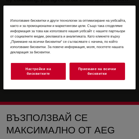
For information on how we process your personal
data, please review our
data protection statement
Използваме бисквитки и други технологии за оптимизиране на уебсайта,
както и за промоционални и маркетингови цели. Също така споделяме
информация за това как използвате нашия уебсайт с нашите партньори
от социалните медии, рекламата и аналитиката. Като кликнете върху
„Приемане на всички бисквитки“ се съгласявате с начина, по който
използваме бисквитки. За повече информация, моля, посетете нашата
декларация за бисквитки.
Настройки на
Приемане на всички
бисквитките
бисквитки
ВЪЗПОЛЗВАЙ СЕ
МАКСИМАЛНО ОТ AEG