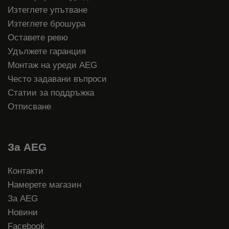
Изтеглете упътване
Изтеглете брошура
Оставете ревю
Удължете гаранция
Монтаж на уреди AEG
Често задавани въпроси
Статии за поддръжка
Отписване
За AEG
Контакти
Намерете магазин
За AEG
Новини
Facebook