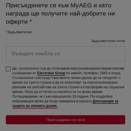
Присъединете се към MyAEG и като
награда ще получите най-добрите ни
оферти
*
*Задължително
Задължително поле
Въведете имейла си
Да, съгласен/на съм да получавам персонализирани маркетингови
съобщения от
Electrolux Group
по имейл, телефон, SMS и поща.
Съгласен/на съм също така моите лични данни да се споделят с
мрежи на трети страни и да се използват за персонализирани
реклами на уебсайтове на трети страни и платформи на социални
мрежи. Мога да оттегля съгласията си по всяко време.
Потвърждавам, че съм навършил/а 18 години. По-подробна
информация може да бъде намерена в нашата
Декларация за
защита на личните данни.
Присъедини се сега