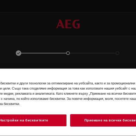
ВЛЕЗТЕ В ПРОФИЛА СИ
бисквитки и други технологии за оптимизиране на уебсайта, както и за промоционални
и цели. Също така споделяме информация за това как използвате нашия уебсайт с на
те медии, рекламата и аналитиката. Като кликнете върху „Приемане на всички бисквитк
 с начина, по който използваме бисквитки. За повече информация, моля, посетете на
за бисквитки.
Настройки на бисквитките
Приемане на всички бискви
EN