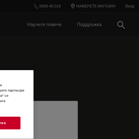
0800 46 019
НАМЕРЕТЕ МАГАЗИН
Вход
Търси
Научете повече
Поддръжка
 и
шите партньори
и“ се
шата
тки
TER EMAIL