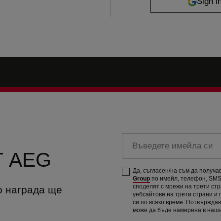
Въведете имейла си
 AEG
Да, съгласен/на съм да получ
Group
по имейл, телефон, SMS 
споделят с мрежи на трети ст
о награда ще
уебсайтове на трети страни и
си по всяко време. Потвържда
може да бъде намерена в наш