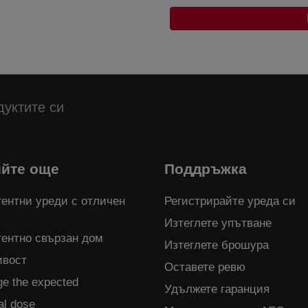
дуктите си
ийте още
Поддръжка
ентни уреди с отличен
Регистрирайте уреда си
Изтеглете упътване
гентно свързан дом
Изтеглете брошура
ивост
Оставете ревю
ge the expected
Удължете гаранция
al dose