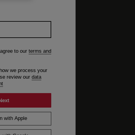
 agree to our
terms and
 how we process your
ase review our
data
nt