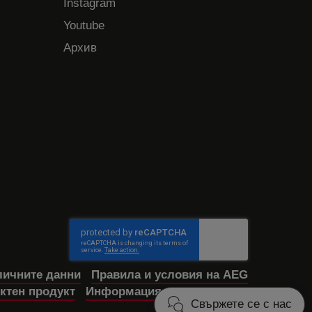
Instagram
Youtube
Архив
личните данни
Правила и условия на AEG
ктен продукт
Информация за достъпност
Свържете се с нас