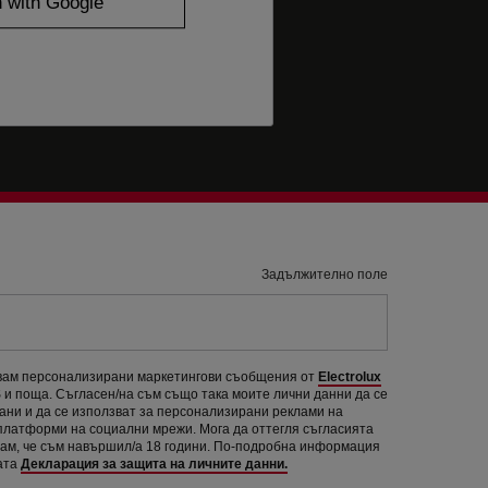
Задължително поле
авам персонализирани маркетингови съобщения от
Electrolux
и поща. Съгласен/на съм също така моите лични данни да се
рани и да се използват за персонализирани реклами на
 платформи на социални мрежи. Мога да оттегля съгласията
вам, че съм навършил/а 18 години. По-подробна информация
ата
Декларация за защита на личните данни.