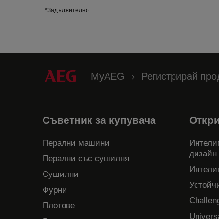
*Задължително
MyAEG
Регистрирай про
Съветник за купувача
Откр
Перални машини
Интелиг
дизайн
Перални със сушилня
Интели
Сушилни
Устойч
Фурни
Challen
Плотове
Univers