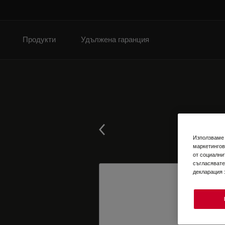
Продукти
Удължена гаранция
Използваме 
маркетингов
от социални
съгласявате
декларация 