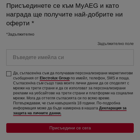
Присъединете се към MyAEG и като
награда ще получите най-добрите ни
оферти
*
*Задължително
Задължително поле
Въведете имейла си
Да, съгласен/на съм да получавам персонализирани маркетингови
съобщения от
Electrolux Group
по имейл, телефон, SMS и поща.
Съгласен/на съм също така моите лични данни да се споделят с
мрежи на трети страни и да се използват за персонализирани
реклами на уебсайтове на трети страни и платформи на социални
мрежи. Мога да оттегля съгласията си по всяко време.
Потвърждавам, че съм навършил/а 18 години. По-подробна
информация може да бъде намерена в нашата
Декларация за
защита на личните данни.
Присъедини се сега