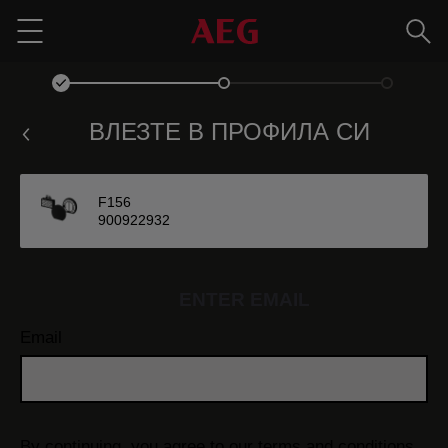
Търс
Menu
ВЛЕЗТЕ В ПРОФИЛА СИ
F156
900922932
ENTER EMAIL
Email
By continuing, you agree to our
terms and conditions.