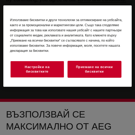
For information on how we process your personal
data, please review our
data protection statement
Използваме бисквитки и други технологии за оптимизиране на уебсайта,
както и за промоционални и маркетингови цели. Също така споделяме
информация за това как използвате нашия уебсайт с нашите партньори
от социалните медии, рекламата и аналитиката. Като кликнете върху
„Приемане на всички бисквитки“ се съгласявате с начина, по който
използваме бисквитки. За повече информация, моля, посетете нашата
декларация за бисквитки.
Настройки на
Приемане на всички
бисквитките
бисквитки
ВЪЗПОЛЗВАЙ СЕ
МАКСИМАЛНО ОТ AEG