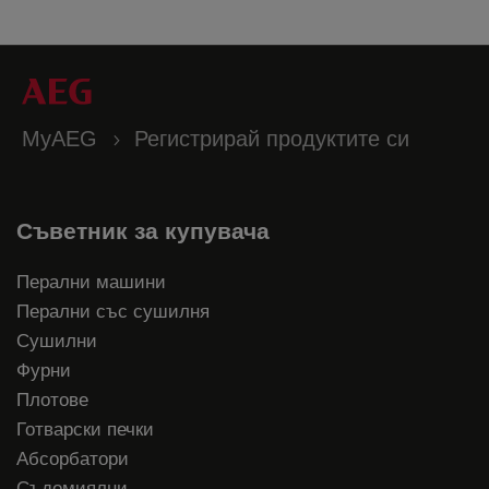
MyAEG
Регистрирай продуктите си
Съветник за купувача
Перални машини
Перални със сушилня
Сушилни
Фурни
Плотове
Готварски печки
Абсорбатори
Съдомиялни