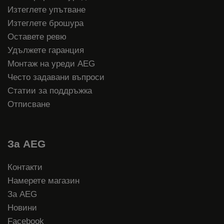
Изтеглете упътване
Изтеглете брошура
Оставете ревю
Удължете гаранция
Монтаж на уреди AEG
Често задавани въпроси
Статии за поддръжка
Отписване
За AEG
Контакти
Намерете магазин
За AEG
Новини
Facebook