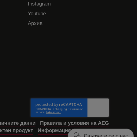
Instagram
Youtube
Архив
личните данни
Правила и условия на AEG
ктен продукт
Информация за достъпност
Свържете се с нас