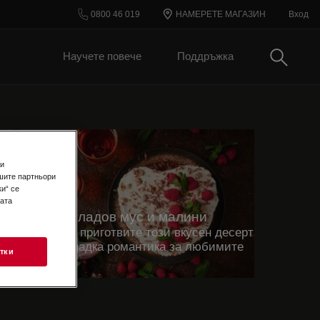
0800 46 019
НАМЕРЕТЕ МАГАЗИН
Вход
Търси
Научете повече
Поддръжка
 и
шите партньори
и“ се
шата
Торта с шоколадов мус и малини
аучете как да приготвите този вкусен десерт
 поднесете сладка романтика за любимите
тки
и хора.