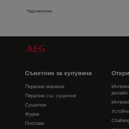
*Задължително
Съветник за купувача
Откр
Перални машини
Интелиг
дизайн
Перални със сушилня
Интели
Сушилни
Устойч
Фурни
Challen
Плотове