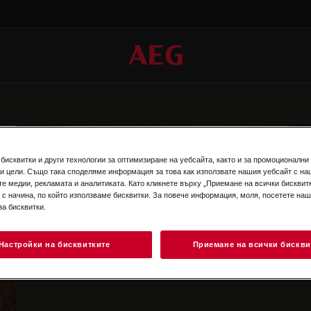
бисквитки и други технологии за оптимизиране на уебсайта, както и за промоционални
и цели. Също така споделяме информация за това как използвате нашия уебсайт с на
те медии, рекламата и аналитиката. Като кликнете върху „Приемане на всички бисквитк
 с начина, по който използваме бисквитки. За повече информация, моля, посетете на
за бисквитки.
Пудинг с крем англез
ъв
Вижте как да изпълните тази сладка Коледна
Н
рецепта, с която да зарадвате цялото
и
Настройки на бисквитките
Приемане на всички бискви
семейство!
с