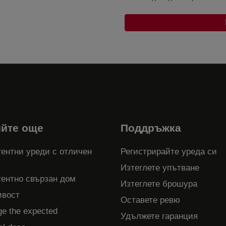
ийте още
Поддръжка
ентни уреди с отличен
Регистрирайте уреда си
Изтеглете упътване
гентно свързан дом
Изтеглете брошура
ивост
Оставете ревю
ge the expected
Удължете гаранция