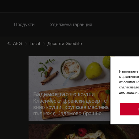
Продукти
Удължена гаранция
AEG
Local
Десерти Goodlife
Използваме 
маркетингов
от социални
съгласявате
декларация 
Бадемов тарт с круши
Класически френски десерт с поширани в
вино круши, хрупкава маслена основа и
пълнеж с бадемово брашно.