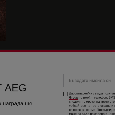
Въведете
имейла
 AEG
си
Да, съгласен/на съм да получ
Group
по имейл, телефон, SMS 
споделят с мрежи на трети ст
о награда ще
уебсайтове на трети страни и
си по всяко време. Потвържда
може да бъде намерена в наш