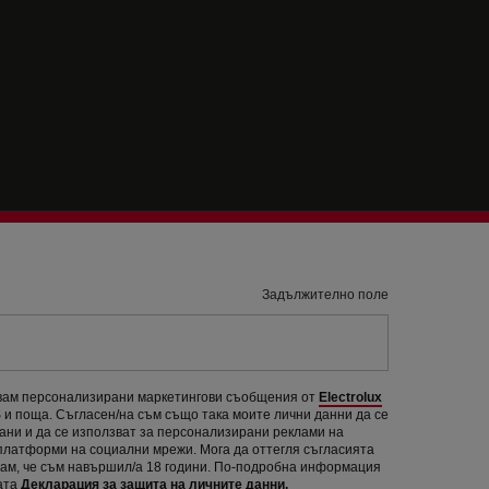
Задължително поле
авам персонализирани маркетингови съобщения от
Electrolux
и поща. Съгласен/на съм също така моите лични данни да се
рани и да се използват за персонализирани реклами на
 платформи на социални мрежи. Мога да оттегля съгласията
вам, че съм навършил/а 18 години. По-подробна информация
ата
Декларация за защита на личните данни.