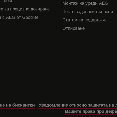
al dose
Монтаж на уреди AEG
e за прецизно дозиране
Често задавани въпроси
 с AEG от Goodlife
Статии за поддръжка
Отписване
не на бисквитки
Уведомление относно защитата на 
Вашите права при дефе