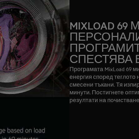
MIXLOAD 69 
ПЕРСОНАЛ
ПРОГРАМИТ
СПЕСТЯВА 
Програмата MixLoad 69 м
енергия според теглото 
смесени тъкани. Тя изпир
минути. Постигнете опт
резултати на почистване 