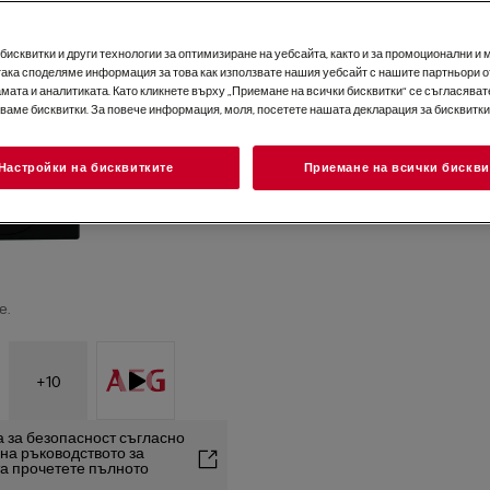
исквитки и други технологии за оптимизиране на уебсайта, както и за промоционални и 
така споделяме информация за това как използвате нашия уебсайт с нашите партньори о
мата и аналитиката. Като кликнете върху „Приемане на всички бисквитки“ се съгласявате
зваме бисквитки. За повече информация, моля, посетете нашата декларация за бисквитки
Настройки на бисквитките
Приемане на всички бискви
е.
+
10
 за безопасност съгласно
2 на ръководството за
та прочетете пълното