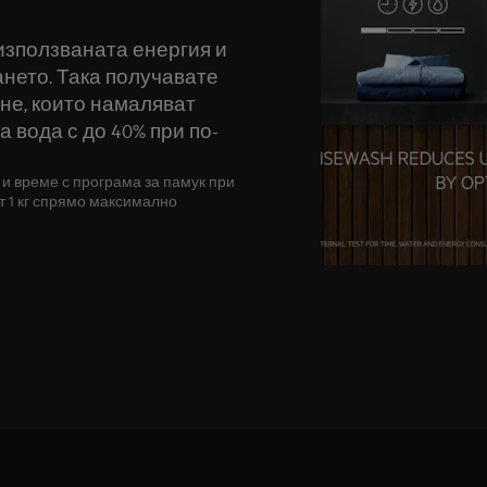
 използваната енергия и
ането. Така получавате
не, които намаляват
 вода с до 40% при по-
 и време с програма за памук при
от 1 кг спрямо максимално