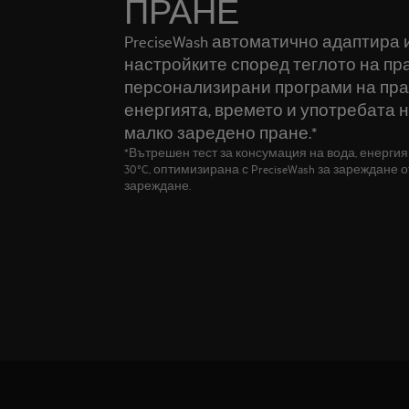
ПРАНЕ
PreciseWash автоматично адаптира
настройките според теглото на пр
персонализирани програми на пра
енергията, времето и употребата на
малко заредено пране.*
*Вътрешен тест за консумация на вода, енергия
30°C, оптимизирана с PreciseWash за зареждане 
зареждане.