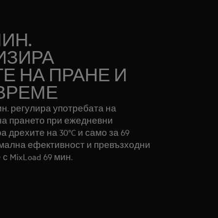
МИН.
ИЗИРА
Е НА ПРАНЕ И
ВРЕМЕ
ин. регулира употребата на
на прането при ежедневни
а дрехите на 30°C и само за 69
имална ефективност и превъзходни
с MixLoad 69 мин.