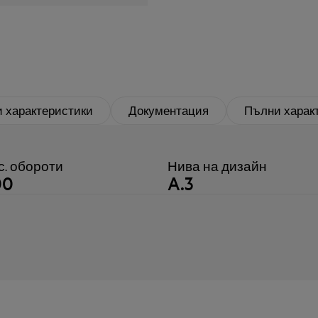
 характеристики
Документация
Пълни харак
с. обороти
Нива на дизайн
00
A.3