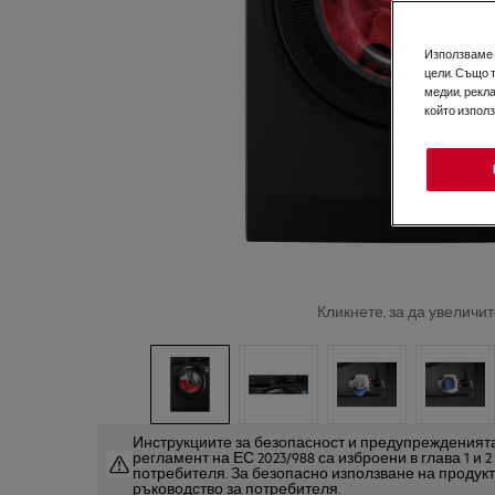
Използваме б
цели. Също 
медии, рекла
който изпол
Кликнете, за да увеличит
Инструкциите за безопасност и предупрежденията
регламент на ЕС 2023/988 са изброени в глава 1 и 
потребителя. За безопасно използване на продук
ръководство за потребителя.