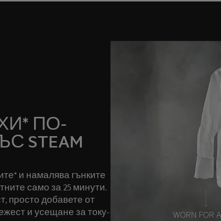
И* ПО-
ЪС STEAM
ите* и намалява гънките
ните само за 25 минути.
т, просто добавете от
ежест и усещане за току-