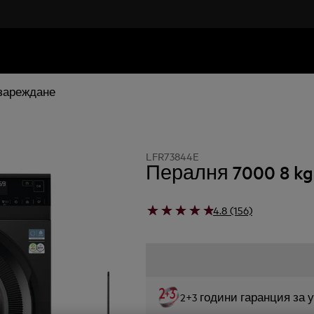
 зареждане
LFR73844E
Пералня 7000 8 kg
4.8 (156)
2+3 години гаранция за 