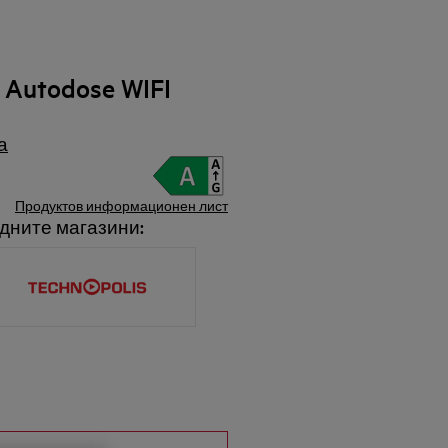
Autodose WIFI
а
Продуктов информационен лист
дните магазини: