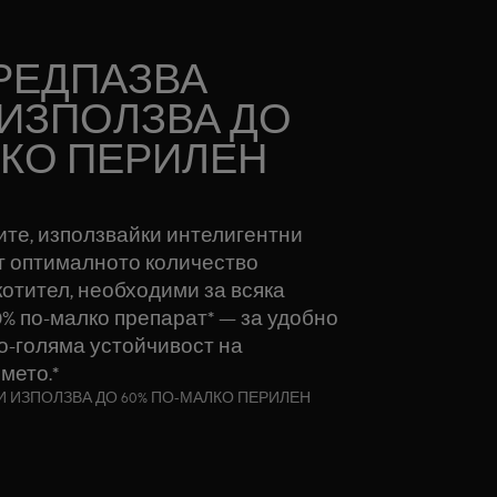
ПРЕДПАЗВА
 ИЗПОЛЗВА ДО
ЛКО ПЕРИЛЕН
ките, използвайки интелигентни
т оптималното количество
отител, необходими за всяка
0% по-малко препарат* — за удобно
по-голяма устойчивост на
мето.*
И ИЗПОЛЗВА ДО 60% ПО-МАЛКО ПЕРИЛЕН