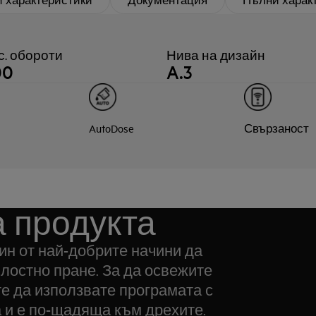
с. обороти
Нива на дизайн
00
A.3
AutoDose
Свързаност
 продукта
ин от най-добрите начини да
ялостно пране. За да освежите
те да използвате програмата с
а и е по-щадяща към дрехите.