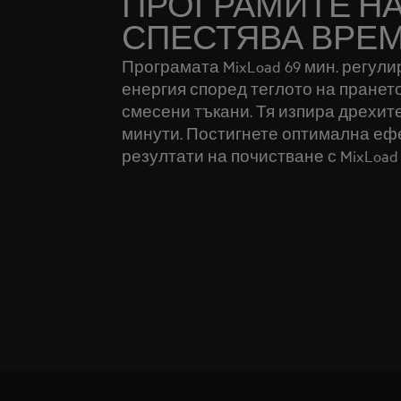
ПРОГРАМИТЕ НА
СПЕСТЯВА ВРЕ
Програмата MixLoad 69 мин. регули
енергия според теглото на пранет
смесени тъкани. Тя изпира дрехите 
минути. Постигнете оптимална еф
резултати на почистване с MixLoad 