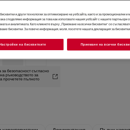
НАМЕРЕТ
исквитки и други технологии за оптимизиране на уебсайта, както и за промоционални и 
2+3 години гаранция за 
така споделяме информация за това как използвате нашия уебсайт с нашите партньори о
мата и аналитиката. Като кликнете върху „Приемане на всички бисквитки“ се съгласявате
зваме бисквитки. За повече информация, моля, посетете нашата декларация за бисквитки
е.
Настройки на бисквитките
Приемане на всички бискви
+
15
 за безопасност съгласно
2 на ръководството за
та прочетете пълното
 характеристики
Документация
Пълни харак