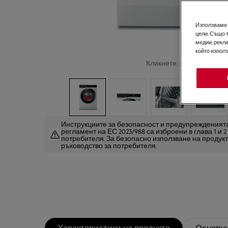
Използваме б
цели. Също 
медии, рекла
който изпол
Кликнете, за да увеличит
Инструкциите за безопасност и предупрежденията
регламент на ЕС 2023/988 са изброени в глава 1 и 
потребителя. За безопасно използване на продук
ръководство за потребителя.
Характеристики на продукта
Основни