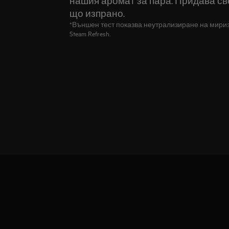
нашия аромат за пара. Придава св
що изпрано.
*Външен тест показва неутрализиране на мириз
Steam Refresh.