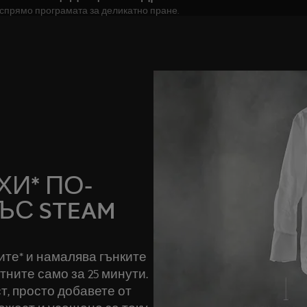
а спрямо програмата за деликатно пране.
И* ПО-
ЪС STEAM
ите* и намалява гънките
ните само за 25 минути.
т, просто добавете от