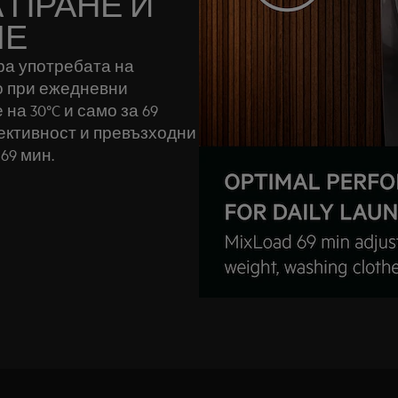
 ПРАНЕ И
МЕ
ра употребата на
о при ежедневни
на 30°C и само за 69
ективност и превъзходни
69 мин.