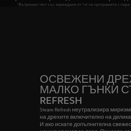
*Вътрешен тест със зареждане от 1 кг на програмата с пар
ОСВЕЖЕНИ ДРЕХ
МАЛКО ГЪНКИ С
REFRESH
Steam Refresh неутрализира миризм
на дрехите включително на деликат
И ако искате допълнителна свежес