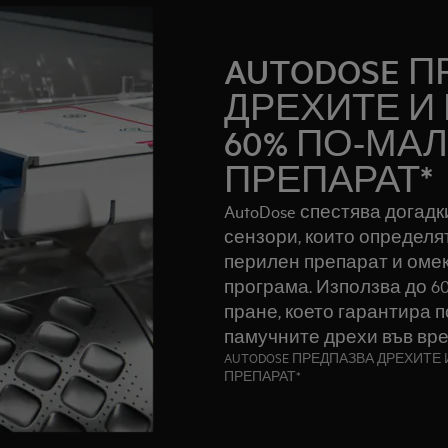
AUTODOSE 
ДРЕХИТЕ И
60% ПО-МА
ПРЕПАРАТ*
AutoDose спестява догад
сензори, които определя
перилен препарат и омек
програма. Използва до 6
пране, което гарантира 
памучните дрехи във вре
AUTODOSE ПРЕДПАЗВА ДРЕХИТЕ 
ПРЕПАРАТ*