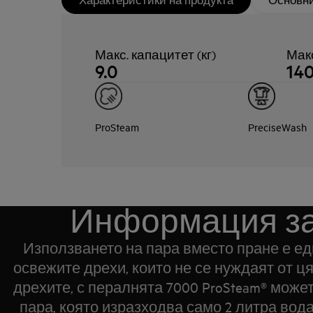
Макс. капацитет (кг)
Мак
9.0
14
ProSteam
PreciseWash
Информация за
Използването на пара вместо пране е ед
освежите дрехи, които не се нуждаят от ц
дрехите, с пералнята 7000 ProSteam® може
пара, която изразходва само 2 литра вод