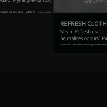
ежест и усещане за току-
мата от цигарен дим с програма