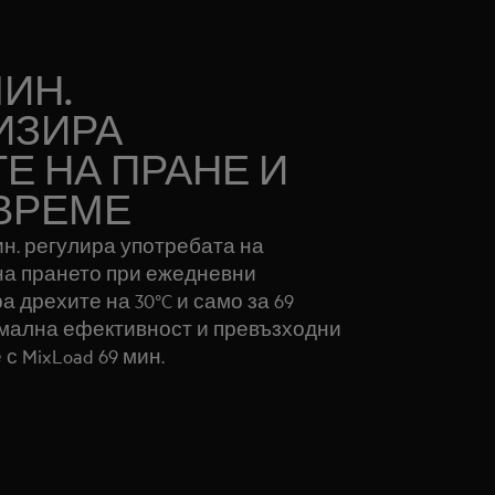
МИН.
ИЗИРА
Е НА ПРАНЕ И
ВРЕМЕ
ин. регулира употребата на
на прането при ежедневни
а дрехите на 30°C и само за 69
имална ефективност и превъзходни
с MixLoad 69 мин.