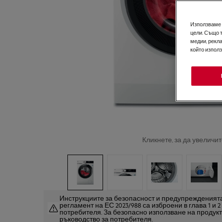
Използваме б
цели. Също 
медии, рекла
който изпол
Кликнете, за да увеличит
Инструкциите за безопасност и предупрежденията
регламент на ЕС 2023/988 са изброени в глава 1 и 
потребителя. За безопасно използване на продук
ръководство за потребителя.