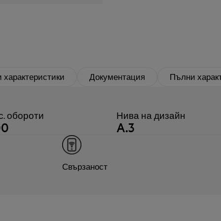
 характеристики
Документация
Пълни харак
с. обороти
Нива на дизайн
00
A.3
Свързаност