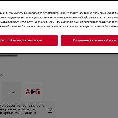
исквитки и други технологии за оптимизиране на уебсайта, както и за промоционални и 
така споделяме информация за това как използвате нашия уебсайт с нашите партньори о
мата и аналитиката. Като кликнете върху „Приемане на всички бисквитки“ се съгласявате
зваме бисквитки. За повече информация, моля, посетете нашата декларация за бисквитки
Настройки на бисквитките
Приемане на всички бискви
е.
+
14
 за безопасност съгласно
2 на ръководството за
та прочетете пълното