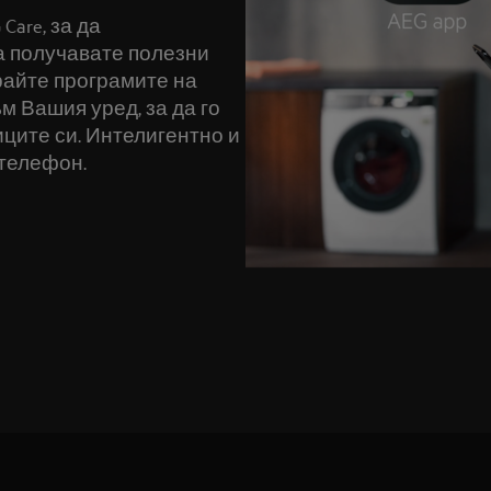
are, за да
а получавате полезни
райте програмите на
м Вашия уред, за да го
ците си. Интелигентно и
телефон.