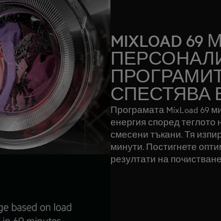
MIXLOAD 69 
ПЕРСОНАЛ
ПРОГРАМИТ
СПЕСТЯВА 
Програмата MixLoad 69 м
енергия според теглото 
смесени тъкани. Тя изпир
минути. Постигнете опт
резултати на почистване 