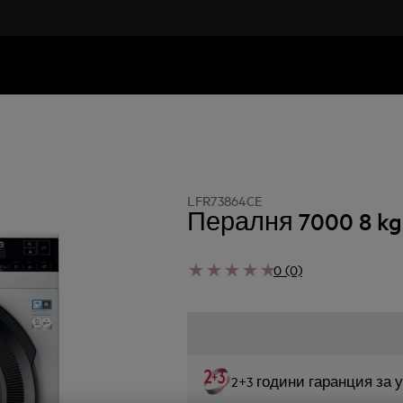
LFR73864CE
Пералня 7000 8 kg
0 (0)
2+3 години гаранция за 