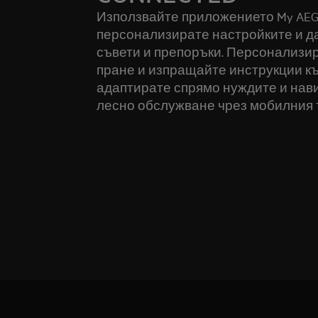
Използвайте приложението My AEG C
персонализирате настройките и д
съвети и препоръки. Персонализи
пране и изпращайте инструкции къ
адаптирате спрямо нуждите и нави
лесно обслужване чрез мобилния 