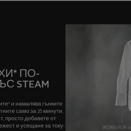
И* ПО-
ЪС STEAM
ите* и намалява гънките
ните само за 25 минути.
т, просто добавете от
ежест и усещане за току-