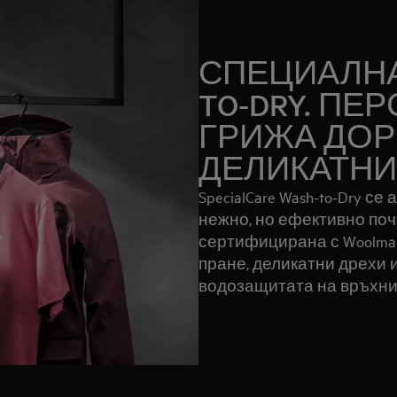
СПЕЦИАЛНА
TO-DRY. П
ГРИЖА ДОР
ДЕЛИКАТНИ
SpecialCare Wash-to-Dry с
нежно, но ефективно поч
сертифицирана с Woolmar
пране, деликатни дрехи 
водозащитата на връхни