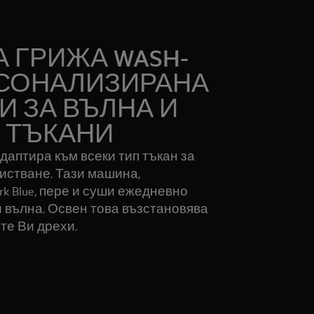
 ГРИЖА WASH-
ЕРСОНАЛИЗИРАНА
И ЗА ВЪЛНА И
 ТЪКАНИ
е адаптира към всеки тип тъкан за
истване. Тази машина,
k Blue, пере и суши ежедневно
и вълна. Освен това възстановява
те Ви дрехи.