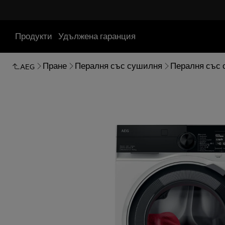
Продукти
Удължена гаранция
Пране
Пералня със сушилня
Пералня със
AEG