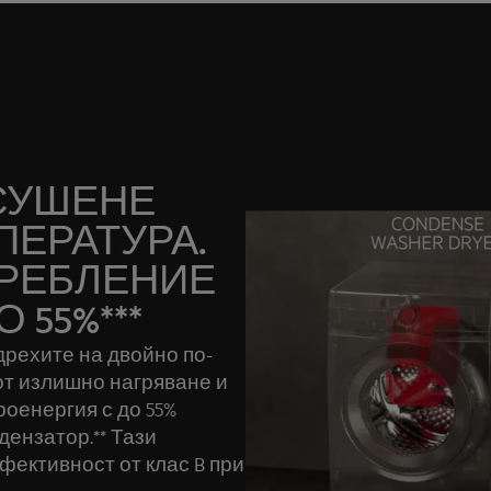
СУШЕНЕ
ПЕРАТУРА.
РЕБЛЕНИЕ
 55%***
рехите на двойно по-
от излишно нагряване и
оенергия с до 55%
дензатор.** Тази
фективност от клас B при