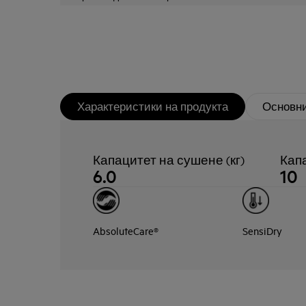
Характеристики на продукта
Основни
Капацитет на сушене (кг)
Капа
6.0
10
AbsoluteCare®
SensiDry