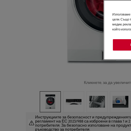
Използваме б
цели. Също 
медии, рекла
който изпол
Кликнете, за да увеличит
Инструкциите за безопасност и предупрежденията
регламент на ЕС 2023/988 са изброени в глава 1 и 
потребителя. За безопасно използване на продук
ръководство за потребителя.