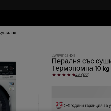
 сушилня
LWR98165NXE
Пералня със суш
Термопомпа 10 kg 
4.8 (177)
2+3 години гаранция за 