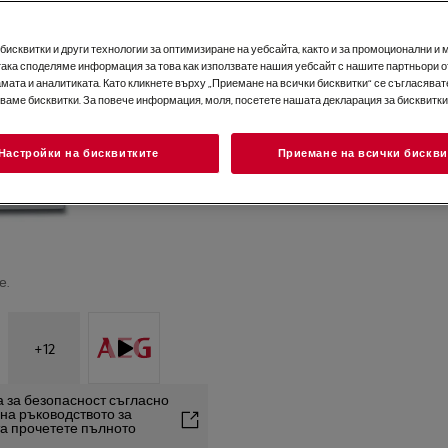
исквитки и други технологии за оптимизиране на уебсайта, както и за промоционални и 
така споделяме информация за това как използвате нашия уебсайт с нашите партньори о
мата и аналитиката. Като кликнете върху „Приемане на всички бисквитки“ се съгласявате
зваме бисквитки. За повече информация, моля, посетете нашата декларация за бисквитки
Настройки на бисквитките
Приемане на всички бискви
е.
+
12
 за безопасност съгласно
2 на ръководството за
та прочетете пълното