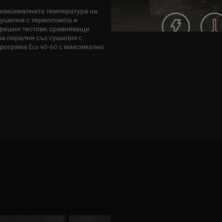
 максималната температура на
сушилня с термопомпа и
трешни тестове, сравняващи
на пералня със сушилня с
рограма Eco 40-60 с максимално