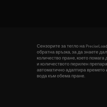
Сензорите за тегло на PreciseLo
обратна връзка, за да знаете да
количество пране, което помага
и количеството перилен препар
автоматично адаптира времето и
вода към обема пране.