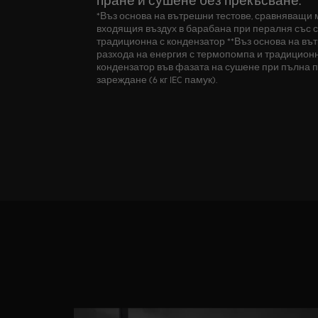
*Въз основа на вътрешни тестове, сравняващи
входящия въздух в барабана при пералня със 
традиционна с кондензатор **Въз основа на въ
разхода на енергия с термопомпа и традицион
кондензатор във фазата на сушене при пълна п
зареждане (6 кг IEC памук).