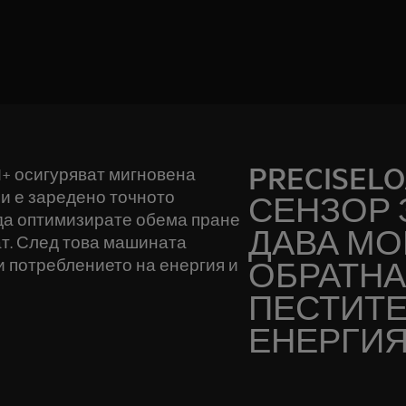
PRECISEL
ad+ осигуряват мигновена
ли е заредено точното
СЕНЗОР 
 да оптимизирате обема пране
ДАВА М
ат. След това машината
 потреблението на енергия и
ОБРАТНА 
ПЕСТИТЕ
ЕНЕРГИ