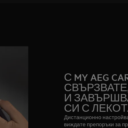
С MY AEG CA
СВЪРЗВАТЕ
И ЗАВЪРШВ
СИ С ЛЕКОТ
Дистанционно настройва
виждате препоръки за п