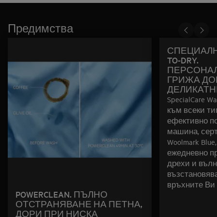
Предимства
СПЕЦИАЛН
TO-DRY.
ПЕРСОНА
ГРИЖА ДО
ДЕЛИКАТН
SpecialCare W
към всеки ти
ефективно по
машина, сер
Woolmark Blue
ежедневно пр
дрехи и вълн
възстановяв
връхните Ви 
POWERCLEAN. ПЪЛНО
ОТСТРАНЯВАНЕ НА ПЕТНА,
ДОРИ ПРИ НИСКА