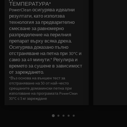
ТЕМПЕРАТУРА*
PowerClean осигурява идеални
резултати, като използва
технология за предварително
смесване за равномерно
разпределение на перилния
препарат върху всяка дреха.
Осигурява доказано пълно
отстраняване на петна при 30°C и
само за 49 минути.* Регулира и
времето за сушене в зависимост
от зареждането.
*Въз основа на външен тест за
отстраняване на 50 от най-често
срещаните домакински петна при
използване на програмата PowerClean
30°C с 5 кг зареждане