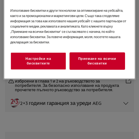
LWR85066OE
Използваме бисквитки и други технологии за оптимизиране на уебсайта,
Пералня със сушилня 8000
както и за промоционални и маркетингови цели. Също така споделяме
Кондензационна 11 kg
информация за това как използвате нашия уебсайт с нашите партньори от
социалните медии, рекламата и аналитиката. Като кликнете върху
UniversalDose WIFI
„Приемане на всички бисквитки“ се съгласявате с начина, по който
използваме бисквитки. За повече информация, моля, посетете нашата
4.7 (9)
декларация за бисквитки.
Продуктов информационен лист
Настройки на
Приемане на всички
бисквитките
бисквитки
Инструкциите за безопасност и предупрежденията за
безопасност съгласно регламент на ЕС 2023/988 са
изброени в глава 1 и 2 на ръководството за
потребителя. За безопасно използване на продукта
прочетете пълното ръководство за потребителя.
2+3 години гаранция за уреди AEG