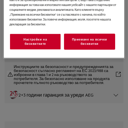
информация за това как използвате нашия уебсайт с нашите партньори от
LWR73864O
социалните медии, рекламата и аналитиката. Като кликнете върху
Пералня със сушилня 7000
„Приемане на всички бисквитки“ се съгласявате с начина, по който
Кондензационна 8 kg
използваме бисквитки. За повече информация, моля, посетете нашата
декларация за бисквитки.
UniversalDose WIFI
4.7 (7)
Настройки на
Приемане на всички
бисквитките
бисквитки
Продуктов информационен лист
Инструкциите за безопасност и предупрежденията за
безопасност съгласно регламент на ЕС 2023/988 са
изброени в глава 1 и 2 на ръководството за
потребителя. За безопасно използване на продукта
прочетете пълното ръководство за потребителя.
2+3 години гаранция за уреди AEG