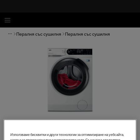
Пералня със сушилня
Пералня със сушилня
Кликнете, за да увеличите.
Използваме бисквитки и други технологии за оптимизиране на уебсайта,
както и за промоционални и маркетингови цели. Също така споделяме