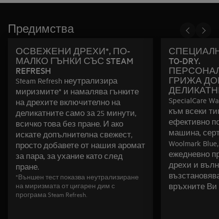
Предимства
ОСВЕЖЕНИ ДРЕХИ*, ПО-
СПЕЦИАЛН
МАЛКО ГЪНКИ СЪС STEAM
TO-DRY.
REFRESH
ПЕРСОНА
ГРИЖА ДО
Steam Refresh неутрализира
ДЕЛИКАТН
миризмите* и намалява гънките
SpecialCare W
на дрехите включително на
към всеки ти
деликатните само за 25 минути,
ефективно по
всичко това без пране. И ако
машина, сер
искате допълнителна свежест,
Woolmark Blue
просто добавете от нашия аромат
ежедневно пр
за пара, за ухание като след
дрехи и вълн
пране.
възстановяв
*Външен тест показва неутрализиране
на миризмата от цигарен дим с
връхните Ви 
програма Steam Refresh.