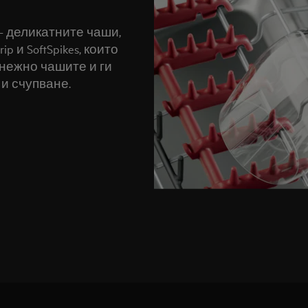
- деликатните чаши,
 и SoftSpikes, които
нежно чашите и ги
 и счупване.