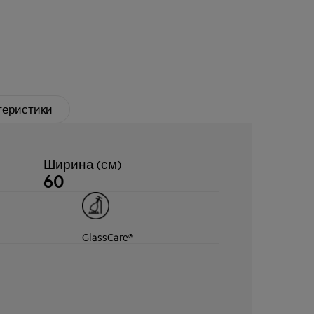
теристики
Ширина (см)
60
GlassCare®