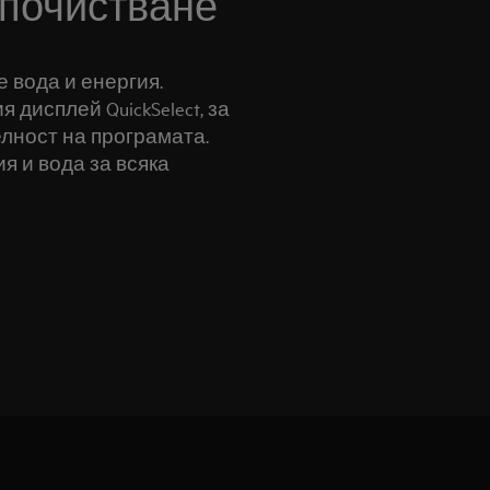
 почистване
те вода и енергия.
дисплей QuickSelect, за
лност на програмата.
я и вода за всяка