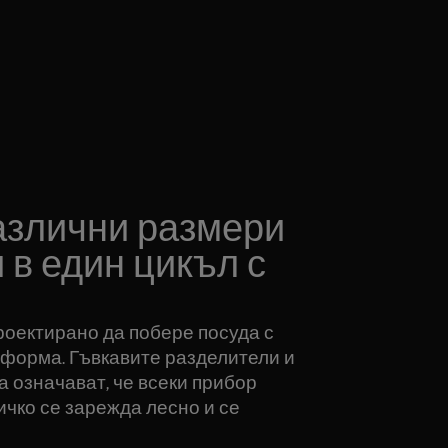
азлични размери
 в един цикъл с
проектирано да побере посуда с
 форма. Гъвкавите разделители и
 означават, че всеки прибор
ичко се зарежда лесно и се