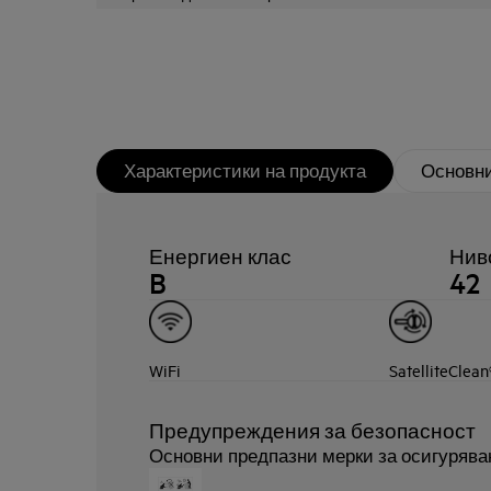
Характеристики на продукта
Основни
Енергиен клас
Ниво
B
42
WiFi
SatelliteClean
Предупреждения за безопасност
Основни предпазни мерки за осигурява