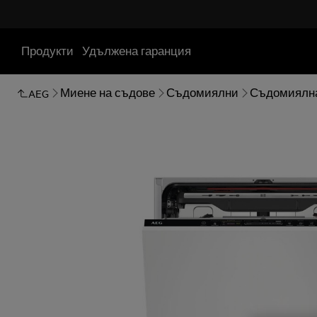
Продукти
Удължена гаранция
Миене на съдове
Съдомиялни
Съдомиялн
AEG