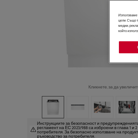
Използваме б
цели. Също 
медии, рекла
който изпол
Кликнете, за да увеличит
Инструкциите за безопасност и предупрежденията
регламент на ЕС 2023/988 са изброени в глава 1 и 
потребителя. За безопасно използване на продук
ръководство за потребителя.