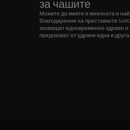
за чашите
Можете да миете в миялната и най
благодарение на приставките SoftGrip
захващат едновременно здраво и 
предпазват от удряне една в друга