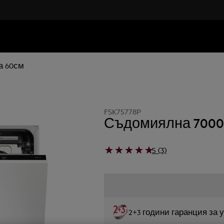
а 60см
FSK75778P
Съдомиялна 7000 G
5 (3)
2+3 години гаранция за 