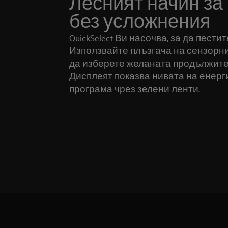
Лесният начин за
без усложнения
QuickSelect Ви насочва, за да пести
Използвайте плъзгача на сензорния 
да изберете желаната продължите
Дисплеят показва нивата на енерги
програма чрез зелени ленти.