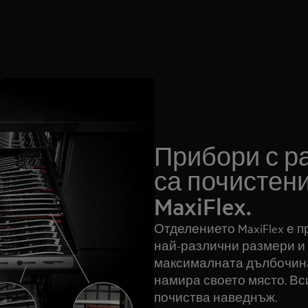
Прибори с р
са почистени
MaxiFlex.
Отделението MaxiFlex е 
най-различни размери и
максималната дълбочина
намира своето място. Вс
почиства наведнъж.