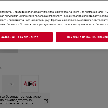
исквитки и други технологии за оптимизиране на уебсайта, както и за промоционални и 
така споделяме информация за това как използвате нашия уебсайт с нашите партньори о
мата и аналитиката. Като кликнете върху „Приемане на всички бисквитки“ се съгласявате
зваме бисквитки. За повече информация, моля, посетете нашата декларация за бисквитки
Настройки на бисквитките
Приемане на всички бискви
е.
+
10
 за безопасност съгласно
2 на ръководството за
та прочетете пълното