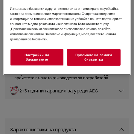
FSE74527P
Използваме бисквитки и други технологии за оптимизиране на уебсайта,
Съдомиялна 7000 GlassCare 45
както и за промоционални и маркетингови цели. Също така споделяме
информация за това как използвате нашия уебсайт с нашите партньори от
cm
социалните медии, рекламата и аналитиката. Като кликнете върху
„Приемане на всички бисквитки“ се съгласявате с начина, по който
5 (2)
използваме бисквитки. За повече информация, моля, посетете нашата
декларация за бисквитки.
Продуктов информационен лист
Настройки на
Приемане на всички
бисквитките
бисквитки
Инструкциите за безопасност и предупрежденията за
безопасност съгласно регламент на ЕС 2023/988 са
изброени в глава 1 и 2 на ръководството за
потребителя. За безопасно използване на продукта
прочетете пълното ръководство за потребителя.
2+3 години гаранция за уреди AEG
Характеристики на продукта