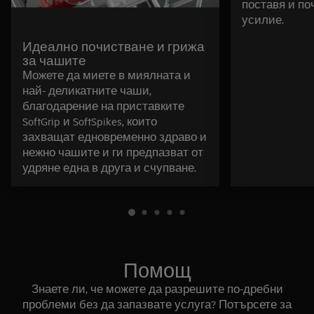
поставя и по
усилие.
Идеално почистване и грижа
за чашите
Можете да миете в миялната и
най- деликатните чаши,
благодарение на приставките
SoftGrip и SoftSpikes, които
захващат едновременно здраво и
нежно чашите и ги предпазват от
удряне една в друга и счупване.
Помощ
Знаете ли, че можете да разрешите по-дребни
проблеми без да запазвате услуга? Потърсете за