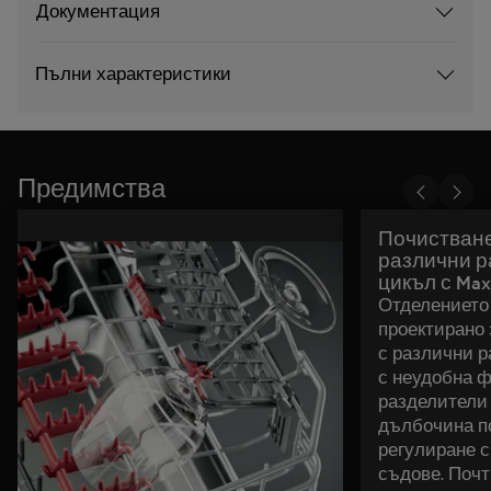
Документация
Пълни характеристики
Предимства
Почистване
различни р
цикъл с Maxi
Отделението 
проектирано 
с различни р
с неудобна ф
разделители
дълбочина п
регулиране 
съдове. Почт