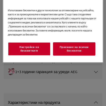
FSE73517P
Съдомиялна 7000 GlassCare 45
Използваме бисквитки и други технологии за оптимизиране на уебсайта,
както и за промоционални и маркетингови цели. Също така споделяме
cm
информация за това как използвате нашия уебсайт с нашите партньори от
социалните медии, рекламата и аналитиката. Като кликнете върху
5 (20)
„Приемане на всички бисквитки“ се съгласявате с начина, по който
използваме бисквитки. За повече информация, моля, посетете нашата
Продуктов информационен лист
декларация за бисквитки.
Настройки на
Приемане на всички
Инструкциите за безопасност и предупрежденията за
бисквитките
бисквитки
безопасност съгласно регламент на ЕС 2023/988 са
изброени в глава 1 и 2 на ръководството за
потребителя. За безопасно използване на продукта
прочетете пълното ръководство за потребителя.
2+3 години гаранция за уреди AEG
Характеристики на продукта