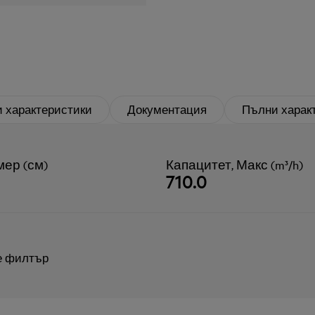
 характеристики
Документация
Пълни харак
мер (см)
Капацитет, Макс (m³/h)
710.0
е филтър