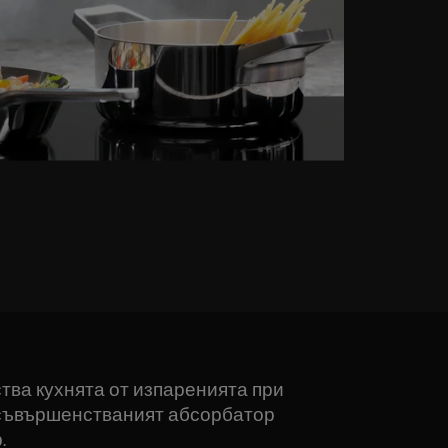
тва кухнята от изпаренията при
 усъвършенстваният абсорбатор
.