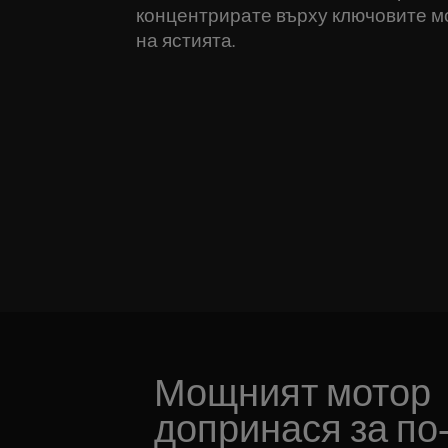
концентрирате върху ключовите м
на ястията.
Мощният мотор
допринася за по