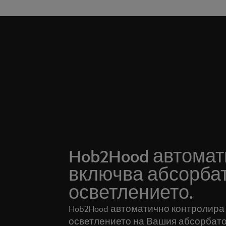
Hob2Hood автома
включва абсорба
осветлението.
Hob2Hood автоматично контролира
осветлението на Вашия абсорбатор