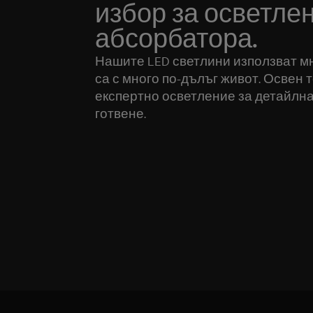
избор за осветле
абсорбатора.
Нашите LED светлини използват мн
са с много по-дълъг живот. Освен 
експертно осветление за детайлна
готвене.