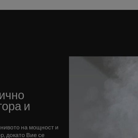
тично
тора и
 нивото на мощност и
, докато Вие се