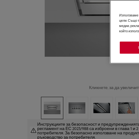
Използваме б
цели. Също 
медии, рекла
който изпол
Кликнете, за да увеличит
Инструкциите за безопасност и предупрежденията
регламент на ЕС 2023/988 са изброени в глава 1 и 
потребителя. За безопасно използване на продук
ръководство за потребителя.