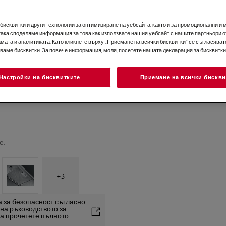
исквитки и други технологии за оптимизиране на уебсайта, както и за промоционални и 
така споделяме информация за това как използвате нашия уебсайт с нашите партньори о
мата и аналитиката. Като кликнете върху „Приемане на всички бисквитки“ се съгласявате
зваме бисквитки. За повече информация, моля, посетете нашата декларация за бисквитки
Настройки на бисквитките
Приемане на всички бискви
е.
+
3
 за безопасност съгласно
2 на ръководството за
та прочетете пълното