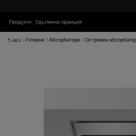
Продукти
Удължена гаранция
Готвене
Абсорбатори
Островен абсорбато
AEG