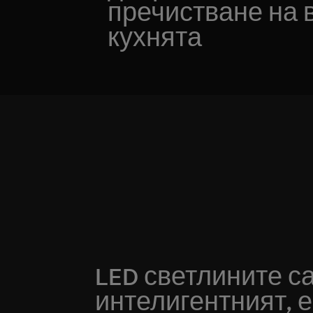
пречистване на 
кухнята
LED светлините с
интелигентният, 