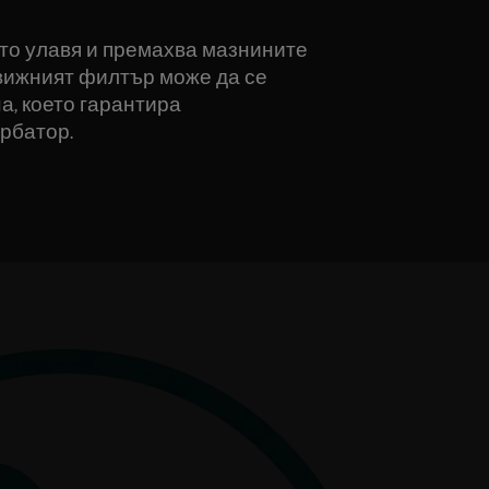
то улавя и премахва мазнините
движният филтър може да се
, което гарантира
рбатор.