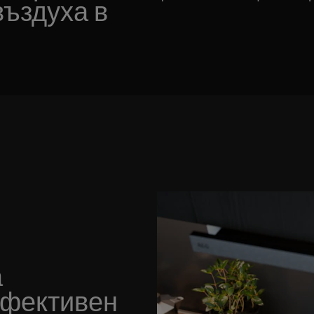
въздуха в
а
ефективен