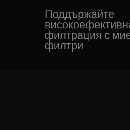
Поддържайте
високоефективн
филтрация с ми
филтри