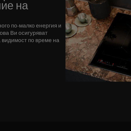
ние на
ого по-малко енергия и
това Ви осигуряват
 видимост по време на