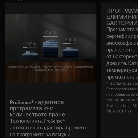
ПРОГРАМА
ЕЛИМИНИРА
БАКТЕРИИ
Програмата з
сертифицирана
високоефект
пране, която
от бактериит
дрехите. Кат
температура 
премахнете с
*Тествано за Stap
Enterococcus faeci
Pseudomonas aer
при външен тест
ProSense® - адаптира
Testmaterialien A
програмата към
№. 202120117)
количеството пране
Технологията ProSense®
автоматично адаптира времето
на програмите за памук и