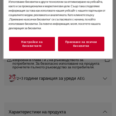
Използваме бисквитки и други технологии за оптимизиране на уебсайта,
L6SE47DE
както и за промоционални и маркетингови цели. Също така споделяме
Тясна пералня 6000 7 kg
информация за това как използвате нашия уебсайт с нашите партньори от
социалните медии, рекламата и аналитиката. Като кликнете върху
„Приемане на всички бисквитки“ се съгласявате с начина, по който
използваме бисквитки. За повече информация, моля, посетете нашата
4.7 (26)
декларация за бисквитки.
Продуктов информационен лист
Настройки на
Приемане на всички
бисквитките
бисквитки
Инструкциите за безопасност и предупрежденията за
безопасност съгласно регламент на ЕС 2023/988 са
изброени в глава 1 и 2 на ръководството за
потребителя. За безопасно използване на продукта
прочетете пълното ръководство за потребителя.
2+3 години гаранция за уреди AEG
Характеристики на продукта