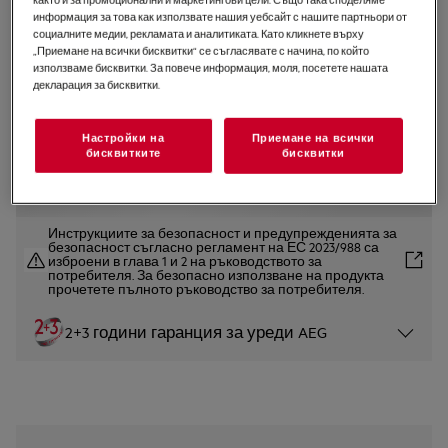
информация за това как използвате нашия уебсайт с нашите партньори от
LWR75965O
социалните медии, рекламата и аналитиката. Като кликнете върху
Пералня със сушилня 7000
„Приемане на всички бисквитки“ се съгласявате с начина, по който
Кондензационна 9 kg
използваме бисквитки. За повече информация, моля, посетете нашата
декларация за бисквитки.
UniversalDose WIFI
4.8 (28)
Настройки на
Приемане на всички
бисквитките
бисквитки
Продуктов информационен лист
Инструкциите за безопасност и предупрежденията за
безопасност съгласно регламент на ЕС 2023/988 са
изброени в глава 1 и 2 на ръководството за
потребителя. За безопасно използване на продукта
прочетете пълното ръководство за потребителя.
2+3 години гаранция за уреди AEG