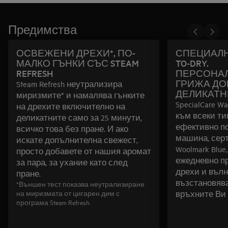
Предимства
ОСВЕЖЕНИ ДРЕХИ*, ПО-
СПЕЦИАЛН
МАЛКО ГЪНКИ СЪС STEAM
TO-DRY.
REFRESH
ПЕРСОНА
ГРИЖА ДО
Steam Refresh неутрализира
ДЕЛИКАТН
миризмите* и намалява гънките
SpecialCare W
на дрехите включително на
към всеки ти
деликатните само за 25 минути,
ефективно по
всичко това без пране. И ако
машина, сер
искате допълнителна свежест,
Woolmark Blue
просто добавете от нашия аромат
ежедневно пр
за пара, за ухание като след
дрехи и вълн
пране.
възстановяв
*Външен тест показва неутрализиране
на миризмата от цигарен дим с
връхните Ви 
програма Steam Refresh.