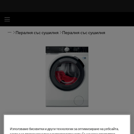
Пералня със сушилня
Пералня със сушилня
Кликнете, за да увеличите.
Използваме бисквитки и други технологии за оптимизиране на уебсайта,
както и за промоционални и маркетингови цели. Също така споделяме